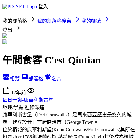
登入
我的部落格
我的部落格後台
我的帳號
登出
午間食客 C'est Qiutian
相簿
部落格
名片
12年前
每日一識-康華利斯古堡
地理/景點
進修深造
康華利斯古堡（Fort Cornwallis）是馬來西亞歷史最悠久的城
堡，屹立於昔日首府喬治市（George Town。
位於檳城的康華利斯堡(Kubu Cornwallis/Fort Cornwallis)其所在
地是西元1786年法蘭西斯.萊特船長(FrancisLigh)其後成為檳城