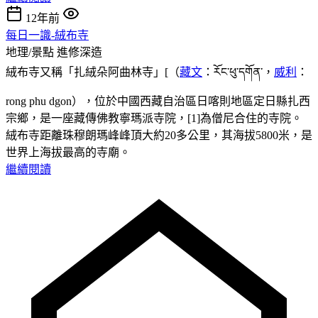
12年前
每日一識-絨布寺
地理/景點
進修深造
絨布寺又稱「扎絨朵阿曲林寺」[（
藏文
：རོང་ཕུ་དགོན་，
威利
：
rong phu dgon），位於中國西藏自治區日喀則地區定日縣扎西
宗鄉，是一座藏傳佛教寧瑪派寺院，[1]為僧尼合住的寺院。
絨布寺距離珠穆朗瑪峰峰頂大約20多公里，其海拔5800米，是
世界上海拔最高的寺廟。
繼續閱讀