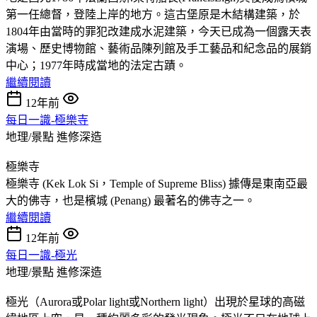
第一任總督，登陸上岸的地方。這古堡原是木結構建築，於
1804年由當時的罪犯改建成水泥建築，今天已成為一個露天表
演場、歷史博物館、藝術品陳列館及手工藝品和紀念品的展銷
中心；1977年時成當地的法定古蹟。
繼續閱讀
12年前
每日一識-極樂寺
地理/景點
進修深造
極樂寺
極樂寺 (Kek Lok Si，Temple of Supreme Bliss) 據傳是東南亞最
大的佛寺，也是檳城 (Penang) 最著名的佛寺之一。
繼續閱讀
12年前
每日一識-極光
地理/景點
進修深造
極光（Aurora或Polar light或Northern light）出現於星球的高磁