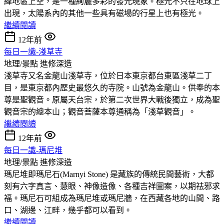
緯地區上空，是一種絢麗多彩的發光現象。極光不只在地球上
出現，太陽系內的其他一些具有磁場的行星上也有極光。
繼續閱讀
12年前
每日一識-淺草寺
地理/景點
進修深造
淺草寺又名金龍山淺草寺，位於日本東京都台東區淺草二丁
目，是東京都內歴史最悠久的寺院。山號為金龍山。供奉的本
尊是聖觀音。原屬天台宗，於第二次世界大戰後獨立，成為聖
觀音宗的總本山；觀音菩薩本尊通稱為「淺草觀音」。
繼續閱讀
12年前
每日一識-瑪尼堆
地理/景點
進修深造
瑪尼堆即瑪尼石(Marnyi Stone) 是藏族的傳統民間藝術，大都
刻有六字真言、慧眼、神像造像、各種吉祥圖案，以期祛邪求
福。瑪尼石可組成為瑪尼堆或瑪尼牆，在西藏各地的山間、路
口、湖邊、江畔，幾乎都可以看到。
繼續閱讀