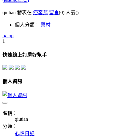
(繼續閱讀...)
qiutian 發表在
痞客邦
留言
(0)
人氣(
)
個人分類：
藥材
▲top
1
快速線上訂房好幫手
個人資訊
暱稱：
qiutian
分類：
心情日記