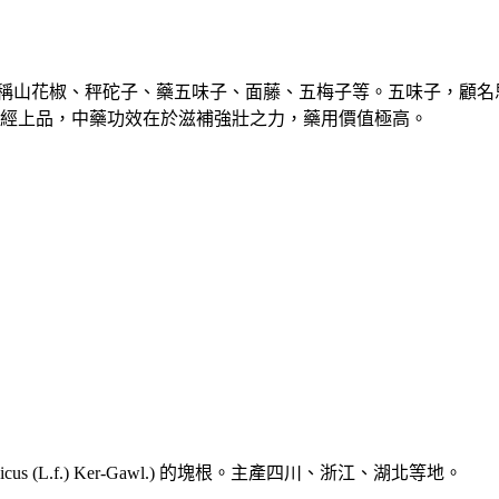
IS)，五味子，俗稱山花椒、秤砣子、藥五味子、面藤、五梅子等。五味
草經上品，中藥功效在於滋補強壯之力，藥用價值極高。
cus (L.f.) Ker-Gawl.) 的塊根。主產四川、浙江、湖北等地。