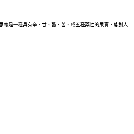
子，顧名思義是一種具有辛、甘、酸、苦、咸五種藥性的果實，能對人