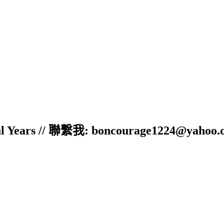
ful Years // 聯繫我: boncourage1224@yahoo.