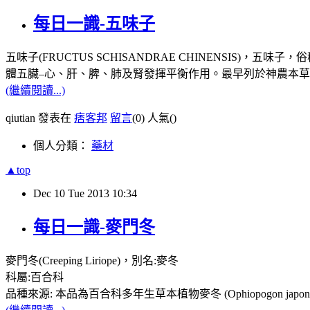
每日一識-五味子
五味子(FRUCTUS SCHISANDRAE CHINENS
體五臟–心、肝、脾、肺及腎發揮平衡作用。最早列於神農本
(繼續閱讀...)
qiutian 發表在
痞客邦
留言
(0)
人氣(
)
個人分類：
藥材
▲top
Dec
10
Tue
2013
10:34
每日一識-麥門冬
麥門冬(
Creeping Liriope)，別名:麥冬
科屬:百合科
品種來源:
本品為百合科多年生草本植物麥冬 (Ophiopogon japoni