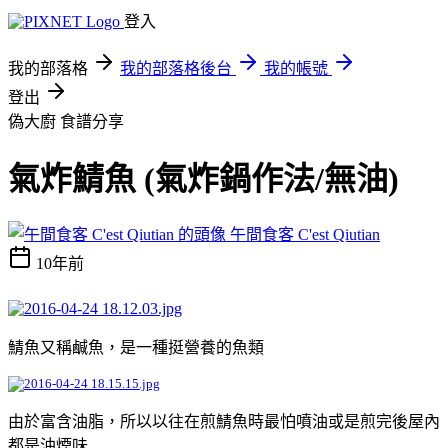
登入
我的部落格
我的部落格後台
我的帳號
登出
偽大廚
食譜分享
氣炸鯖魚 (氣炸鍋作法/無油)
午間食客 C'est Qiutian
10年前
鯖魚又稱鹹魚，是一種挺營養的魚類
由於富含油脂，所以以往在煎鯖魚時最怕噴油或是煎完後屋內
都是油煙味