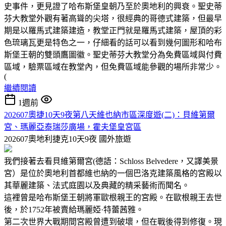
史事件，更見證了哈布斯堡皇朝乃至於奧地利的興衰。聖史蒂
芬大教堂外觀有著高聳的尖塔，很經典的哥德式建築，但最早
期是以羅馬式建築建造，教堂正門就是羅馬式建築，屋頂的彩
色琉璃瓦更是特色之一，仔細看的話可以看到幾何圖形和哈布
斯堡王朝的雙頭鷹圖徽。聖史蒂芬大教堂分為免費區域與付費
區域，驗票區域在教堂內，但免費區域能參觀的場所非常少。
(
繼續閱讀
1週前
202607奧捷10天9夜第八天維也納市區深度遊(二)：貝維第爾
宮、瑪麗亞泰瑞莎廣場，霍夫堡皇宮區
202607奧地利捷克10天9夜
國外旅遊
我們接著去看貝維第爾宮(德語：Schloss Belvedere，又譯美景
宮）是位於奧地利首都維也納的一個巴洛克建築風格的宮殿以
其華麗建築、法式庭園以及典藏的精采藝術而聞名。
這裡曾是哈布斯堡王朝將軍歐根親王的宮殿。在歐根親王去世
後，於1752年被賣給瑪麗婭·特蕾茜雅。
第二次世界大戰期間宮殿曾遭到破壞，但在戰後得到修復。現