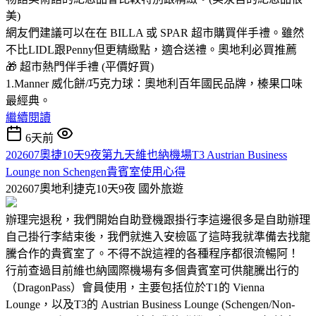
美)
網友們建議可以在在 BILLA 或 SPAR 超市購買伴手禮。雖然
不比LIDL跟Penny但更精緻點，適合送禮。奧地利必買推薦
🎁 超市熱門伴手禮 (平價好買)
1.Manner 威化餅/巧克力球：奧地利百年國民品牌，榛果口味
最經典。
繼續閱讀
6天前
202607奧捷10天9夜第九天維也納機場T3 Austrian Business
Lounge non Schengen貴賓室使用心得
202607奧地利捷克10天9夜
國外旅遊
辦理完退稅，我們開始自助登機跟掛行李這邊很多是自助辦理
自己掛行李結束後，我們就進入安檢區了這時我就準備去找龍
騰合作的貴賓室了。不得不說這裡的各種程序都很流暢阿！
行前查過目前維也納國際機場有多個貴賓室可供龍騰出行的
（DragonPass）會員使用，主要包括位於T1的 Vienna
Lounge，以及T3的 Austrian Business Lounge (Schengen/Non-