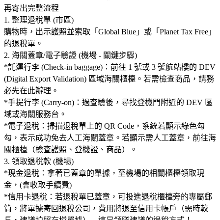
再寄出完整流程
1. 整理退稅單 (市區)
購物時，出示護照並索取「Global Blue」或「Planet Tax Free」
的退稅單。
2. 海關蓋章/電子驗證 (機場 - 關鍵步驟)
*託運行李 (Check-in baggage)：前往 1 號或 3 號航站樓的 DEV
(Digital Export Validation) 區域海關櫃檯。若需檢查商品，請務
必先在此辦理。
*手提行李 (Carry-on)：過查驗後，尋找登機門附近的 DEV 區
域或海關服務台。
*電子退稅：掃描退稅單上的 QR Code，系統若顯示綠色勾
勾，表示成功免去人工海關蓋章。若顯示需人工蓋章，前往海
關櫃檯（檢查護照、登機證、商品）。
3. 領取退稅款 (機場)
*現金退稅：拿著已蓋章的單據，至機場的相關櫃檯領取現
金，(會收取手續費)
*信用卡退稅：若退稅單已蓋章，可投進退稅櫃檯旁的專屬郵
筒，將單據寄回退稅公司，費用將退至信用卡帳戶（需時較