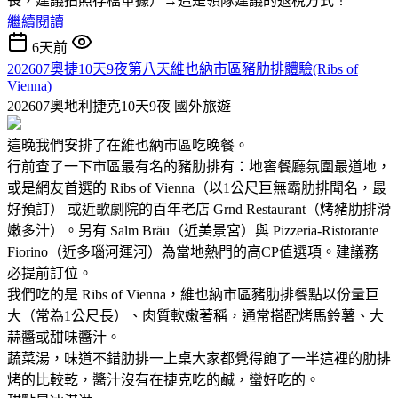
長，建議拍照存檔單據）→這是領隊建議的退稅方式！
繼續閱讀
6天前
202607奧捷10天9夜第八天維也納市區豬肋排體驗(Ribs of
Vienna)
202607奧地利捷克10天9夜
國外旅遊
這晚我們安排了在維也納市區吃晚餐。
行前查了一下市區最有名的豬肋排有：地窖餐廳氛圍最道地，
或是網友首選的 Ribs of Vienna（以1公尺巨無霸肋排聞名，最
好預訂） 或近歌劇院的百年老店 Grnd Restaurant（烤豬肋排滑
嫩多汁）。另有 Salm Bräu（近美景宮）與 Pizzeria-Ristorante
Fiorino（近多瑙河運河）為當地熱門的高CP值選項。建議務
必提前訂位。
我們吃的是 Ribs of Vienna，維也納市區豬肋排餐點以份量巨
大（常為1公尺長）、肉質軟嫩著稱，通常搭配烤馬鈴薯、大
蒜醬或甜味醬汁。
蔬菜湯，味道不錯肋排一上桌大家都覺得飽了一半這裡的肋排
烤的比較乾，醬汁沒有在捷克吃的鹹，蠻好吃的。