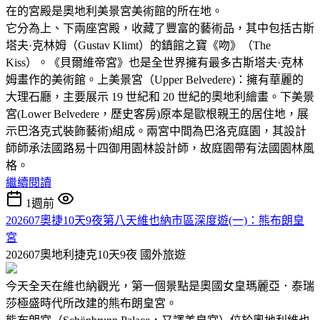
在的宮殿是奧地利美景宮美術館的所在地。
它分為上、下兩座宮殿，收藏了豐富的藝術品，其中包括古斯
塔夫·克林姆（Gustav Klimt）的鎮館之寶《吻》（The
Kiss）。《貝爾維帝宮》也是全世界擁有最多古斯塔夫·克林
姆畫作的美術館。上美景宮（Upper Belvedere)：擁有華麗的
大理石廳，主要展示 19 世紀和 20 世紀的奧地利繪畫。下美景
宮(Lower Belvedere，歷史客房)原本是歐根親王的居住地，展
示巴洛克式裝飾藝術)組成。兩宮中間為巴洛克庭園，其設計
師師承法國路易十四御用園林設計師，故庭園帶有法國園林風
格。
繼續閱讀
1週前
202607奧捷10天9夜第八天維也納市區深度遊(一)：熊布朗皇
宮
202607奧地利捷克10天9夜
國外旅遊
今天全天在維也納觀光，第一個景點是奧國女皇瑪麗亞．泰瑞
莎極盛時代所改建的熊布朗皇宮。