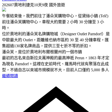
202607奧地利捷克10天9夜
國外旅遊
午餐結束後，我們前往了潘朵芙購物中心，從黛絲小鎮 (Telč)
前往潘朵芙購物中心，車程大約需要 2 小時 30 分鐘至 3 小
時。
位於奧地利的潘朵芙名牌購物城（Designer Outlet Parndorf）是
中歐最大的 Outlet，距離維也納市區約 30 至 40 分鐘車程，匯
集超過130家名牌商品，提供三至七折不等的折扣。
潘朵芙，是位於奧地利布爾根蘭州的一個市鎮
最初的古名來自斯拉夫萬神殿的最高神祇 Perun，1863 年才定
為現名 Parndorf。這裡在史前時代、羅馬時代就有聚落在此成
型，不過自古以來城市規模就不大，目前人口僅約 5,000 多人
繼續閱讀