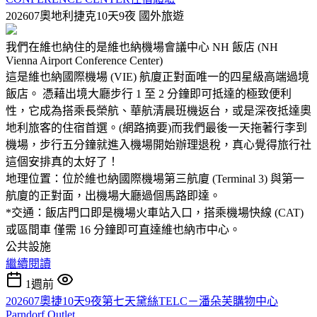
202607奧地利捷克10天9夜
國外旅遊
我們在維也納住的是維也納機場會議中心 NH 飯店 (NH
Vienna Airport Conference Center)
這是維也納國際機場 (VIE) 航廈正對面唯一的四星級高端過境
飯店。 憑藉出境大廳步行 1 至 2 分鐘即可抵達的極致便利
性，它成為搭乘長榮航、華航清晨班機返台，或是深夜抵達奧
地利旅客的住宿首選。(網路摘要)而我們最後一天拖著行李到
機場，步行五分鐘就進入機場開始辦理退稅，真心覺得旅行社
這個安排真的太好了！
地理位置：位於維也納國際機場第三航廈 (Terminal 3) 與第一
航廈的正對面，出機場大廳過個馬路即達。
*交通：飯店門口即是機場火車站入口，搭乘機場快線 (CAT)
或區間車 僅需 16 分鐘即可直達維也納市中心。
公共設施
繼續閱讀
1週前
202607奧捷10天9夜第七天黛絲TELC－潘朵芙購物中心
Parndorf Outlet