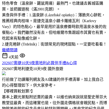
特色零食（溫泉餅、鼴鼠周邊）最熱門。也建議去舊城區購
買，並把握退稅（滿2001克朗）。
美食與伴手禮：1.溫泉餅 (Lázeňské oplatky)：薄脆夾心餅乾，
推薦經典肉桂味。是捷克溫泉小鎮卡羅維瓦利（Karlovy
Vary）的特色點心，最早是用於溫泉療養時飲用溫泉水後的佐
餐點心。我們雖然沒有去，但哈維爾市集跟超市其實也有賣，
吃起來有點像威化餅。
2.捷克捲餅 (Trdelník)：街頭常見的現烤甜點。一定要吃看看！
繼續閱讀
4天前
202607奧捷10天9夜奧地利必買伴手禮&心得
202607奧地利捷克10天9夜
國外旅遊
行前做了功課羅列網友及AI建議的伴手禮清單，加上我自己
的心得整理如下，供大家參考。
【哪裡買較划算?】
基本上觀光景點附近賣的最貴，以維也納來說就是聖史蒂芬大
教堂這最貴，而這確實也是，往外圍走價格就會親民點。而博
物館美術館的紀念品會比較特別跟精緻。(美泉宮的紀念品很