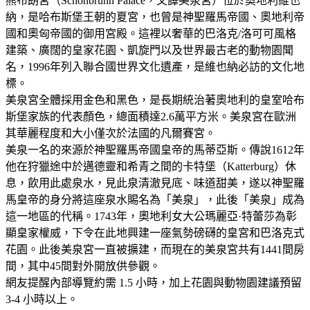
熊布朗宮（Schönbrunn Palace，又譯美泉宮）位於奧地利維也
納，是哈布斯堡王朝的夏宮，也曾是神聖羅馬帝國、奧地利帝
國和奧匈帝國的御用宮殿。這裡以奢華的巴洛克/洛可可風格
建築、廣闊的皇家花園、凱旋門以及世界最古老的動物園聞
名，1996年列入聯合國世界文化遺產，是維也納必訪的文化地
標。
美泉宮全體採用金色和黑色，是長期統治著奧地利的皇室哈布
斯堡家族的代表顏色，總面積達2.6萬平方米。美泉宮在歐洲
其華麗程度和大小僅次於法國的凡爾賽宮。
美泉一名的來源於神聖羅馬帝國皇帝的馬蒂亞斯。傳說1612年
他在狩獵途中於邁德靈和希青之間的卡特堡（Katterburg）休
息，飲用此處泉水，見此泉清澈見底、味道甜美，遂以神聖羅
馬皇帝的身分將這座泉水賜名為「美泉」，此後「美泉」成為
這一地區的代稱。1743年，奧地利女大公瑪麗亞·特蕾莎為彰
顯皇家權威，下令在此地興建一座氣勢磅礴的皇宮和巴洛克式
花園。此後美泉宮一直被擴建，而現在的美泉宮共有1441間房
間，其中45間對外開放供參觀。
網友提醒內部導覽約需 1.5 小時，加上花園與動物園建議預留
3-4 小時以上。