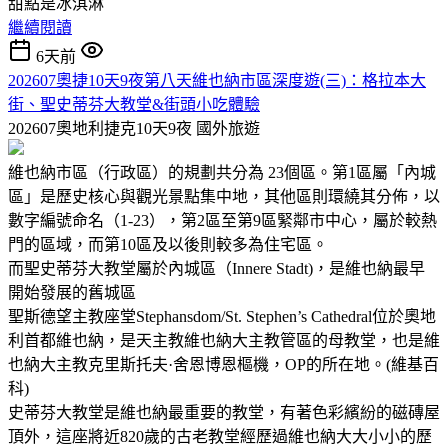
甜點是冰淇淋
繼續閱讀
6天前
202607奧捷10天9夜第八天維也納市區深度遊(三)：格拉本大
街、聖史蒂芬大教堂&街頭小吃體驗
202607奧地利捷克10天9夜
國外旅遊
維也納市區（行政區）的規劃共分為 23個區。第1區屬「內城
區」是歷史核心與觀光景點集中地，其他區則環繞其分佈，以
數字編號命名（1-23），第2區至第9區緊鄰市中心，屬於較熱
門的區域，而第10區及以後則較多為住宅區。
而聖史蒂芬大教堂屬於內城區（Innere Stadt)，是維也納最早
開始發展的舊城區
聖斯德望主教座堂Stephansdom/St. Stephen’s Cathedral位於奧地
利首都維也納，是天主教維也納大主教管區的母教堂，也是維
也納大主教克里斯托夫·舍恩博恩樞機，OP的所在地。(維基百
科)
史蒂芬大教堂是維也納最重要的教堂，有著色彩繽紛的磁磚屋
頂外，這座將近820歲的古老教堂經歷過維也納大大小小的歷