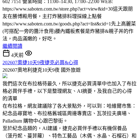
602 7151 營業時間：11:00–14:30, 17:00–22:00 WEB:
https://www.saboten.com.tw/store.php?act=view&id=30這天跟朋
友在勝博殿用餐，主打炸豬排料理採線上點餐
https://www.saboten.com.tw/goods.php?act=list&cid=1先上高麗菜
(可搭配一旁的醬汁食用)腰內鐵板煮餐是炸豬排&親子丼的作
法，肉品滿嫩的，好吃。
繼續閱讀
4天前
202607奧捷10天9夜捷克必買&心得
202607奧地利捷克10天9夜
國外旅遊
我們這次在布拉格待最久，所以捷克必買清單中也加入了布拉
格必買伴手禮，以下是整理網友、AI摘要，及我自己的心得
的清單
在布拉格，網友建議除了各大景點外，可以到：哈維爾市集：
紀念品尋寶地、布拉格舊城區周邊專賣店、瓦茨拉夫廣場、
Palladium 購物中心跟巴黎街。
至於紀念品類的，AI建議，捷克必買伴手禮以有機保養品
（菠丹妮、蔓菲蘿）、特色工藝品（木偶、水晶、石榴石）和