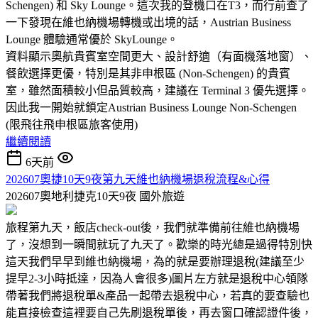
Schengen) 和 Sky Lounge。這次我的登機口在T3，而行前查了
一下發現在維也納機場轉機或出境的話，Austrian Business
Lounge 體驗通常優於 SkyLounge。
資料顯示奧航貴賓室空間更大、設計舒適（有面機落地窗）、
餐飲選擇更優，特別是其非申根區 (Non-Schengen) 的貴賓
室，雖然面積較小但品質較高，建議在 Terminal 3 優先選擇。
因此我一開始就鎖定Austrian Business Lounge Non-Schengen
(限飛往飛申根區旅客使用)
繼續閱讀
6天前
202607奧捷10天9夜第九天維也納機場退稅流程&心得
202607奧地利捷克10天9夜
國外旅遊
旅程第九天，飯店check-out後，我們就準備前往維也納機場
了，沒想到一瞬間就玩了九天了。歡樂的時光總是過得特別快
這天我們早早到維也納機場，為的就是要辦理退稅(建議至少
提早2-3小時抵達，因為人會很多)圖片左方就是退稅中心領隊
帶著我們將退稅單&產品一起帶去退稅中心，若真的要查驗也
能直接檢查這裡要自己先刷退稅單後，再去窗口確認證件後，