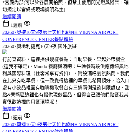
*宮殿內部(可以於各展間拍照，但禁止使用閃光燈與腳架，確
切規定以官網或現場說明為主)
繼續閱讀
1週前
202607奧捷10天9夜第七天維也納NH VIENNA AIRPORT
CONFERENCE CENTER餐點體驗
202607奧地利捷克10天9夜
國外旅遊
行前查資料，這裡提供幾樣餐點：自助早餐、早起外帶餐盒
(這我不確定)，Mundo 餐廳與酒吧：午晚餐時段供應傳統奧地
利與國際料理（住客常享有折扣），附設酒吧氣氛熱鬧。我們
在此只有吃早餐，但一致覺得這裡的早餐比希爾頓好，哈入口
處有小飲品裡面有咖啡機取餐台有三排兩側是飲料跟麵包、甜
點&果醬區這裡也有提供現煎蛋品，但得自己跟他們點餐我其
實很歡這裡的用餐環境呢！
繼續閱讀
1週前
202607奧捷10天9夜第七天維也納NH VIENNA AIRPORT
CONFERENCE CENTER住宿體驗