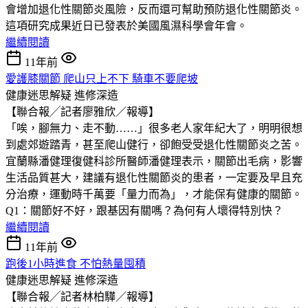
會增加退化性關節炎風險，反而還可幫助預防退化性關節炎。
這項研究成果近日已發表於美國風濕科學會年會。
繼續閱讀
11年前
愛護膝關節 爬山只上不下 騎車不要爬坡
健康迷思解疑
進修深造
【聯合報╱記者廖雅欣／報導】
「唉，腳無力、走不動……」很多老人家年紀大了，明明很想
到處郊遊踏青，甚至爬山健行，卻飽受受退化性關節炎之苦。
宜蘭縣潘健理復健科診所醫師潘健理表示，關節出毛病，影響
生活品質甚大，建議有退化性關節炎的患者，一定要及早且充
分治療，運動時千萬要「量力而為」，才能保有健康的關節。
Q1：關節好不好，跟基因有關嗎？為何有人壞得特別快？
繼續閱讀
11年前
跑後1小時進食 不怕熱量囤積
健康迷思解疑
進修深造
【聯合報╱記者林柏驊／報導】