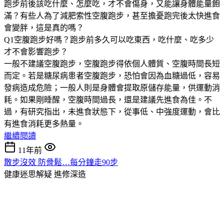
跑步前後該吃什麼、怎麼吃，才不會傷身，又能讓身體能量飽
滿？有些人為了減肥索性空腹跑步，甚至擔憂跑完後太快進食
會變胖，這是真的嗎？
Q1空腹跑步好嗎？跑步前多久可以吃東西，吃什麼、吃多少
才不會影響跑步？
一般不建議空腹跑步，空腹跑步得依個人體質、空腹時間長短
而定。若是糖尿病患者空腹跑步，恐怕會因為血糖過低，容易
發病造成危險；一般人則是身體會提取原儲存能量，供運動消
耗。如果剛睡醒，空腹時間過長，還是建議先進食為佳。不
過，有研究指出，未進食狀態下，從事低、中強度運動，會比
有進食消耗更多熱量。
繼續閱讀
11年前
散步沒效 防骨鬆…每分鐘走90步
健康迷思解疑
進修深造