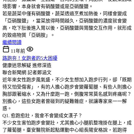
境影響，本身就會有硝酸鹽或是亞硝酸鹽。
若是蔬菜中僅有硝酸鹽，蔬菜透過烹煮加熱後，同樣會變成
「亞硝酸鹽」，當菜放得時間越久，亞硝酸鹽的濃度就會變
高，吃下肚後進入胃以後，亞硝酸鹽與胃酸交互作用，就形成
的致癌物質「亞硝胺」。
繼續閱讀
11年前
路跑夯！女跑者的5大困擾
健康迷思解疑
進修深造
聯合新聞網 記者鄭涵文
近年來女性跑步風氣盛，不少女生想加入跑步行列，卻「既期
待又怕受傷害」，有的人擔心跑步會變蘿蔔腿、有些人則擔心
胸部跟著縮水，又為什麼跑一跑，側腹常常莫名感到疼痛呢？
別擔心，這些女跑者曾碰到的疑難雜症，就讓專家來一一解
惑。
Q1. 愈跑愈壯，我會不會變成女漢子？
不少女生害怕跑步會變壯，尤其擔心小腿肌整塊掛在腿上，成
了蘿蔔腿。臺安醫院新起點運動中心組長陽安格說，若跑得