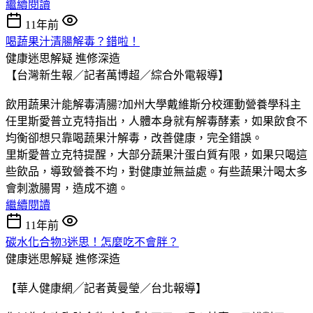
繼續閱讀
11年前
喝蔬果汁清腸解毒？錯啦！
健康迷思解疑
進修深造
【台灣新生報／記者萬博超／綜合外電報導】
飲用蔬果汁能解毒清腸?加州大學戴維斯分校運動營養學科主
任里斯愛普立克特指出，人體本身就有解毒酵素，如果飲食不
均衡卻想只靠喝蔬果汁解毒，改善健康，完全錯誤。
里斯愛普立克特提醒，大部分蔬果汁蛋白質有限，如果只喝這
些飲品，導致營養不均，對健康並無益處。有些蔬果汁喝太多
會刺激腸胃，造成不適。
繼續閱讀
11年前
碳水化合物3迷思！怎麼吃不會胖？
健康迷思解疑
進修深造
【華人健康網╱記者黃曼瑩／台北報導】