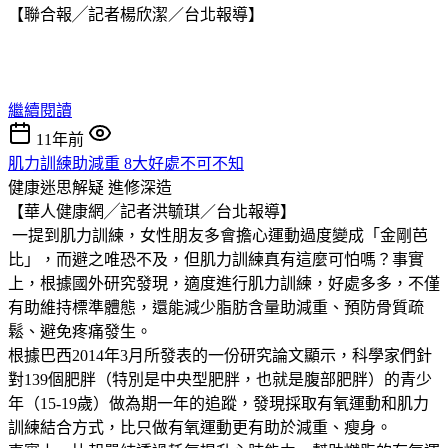
【聯合報╱記者楊欣潔／台北報導】
繼續閱讀
11年前
肌力訓練助減重 8大好處不可不知
健康迷思解疑
進修深造
【華人健康網╱記者洪毓琪／台北報導】
一提到肌力訓練，女性朋友多會擔心運動過度變成「金剛芭
比」，而避之唯恐不及，但肌力訓練真有這麼可怕嗎？事實
上，根據國外研究發現，適度進行肌力訓練，好處多多，不僅
有助維持標準體態，還能減少脂肪含量助減重、預防骨質疏
鬆、避免疼痛發生。
根據巴西2014年3月所發表的一份研究論文顯示，科學家們針
對139個肥胖（特別是中央型肥胖，也就是腹部肥胖）的青少
年（15-19歲）做為期一年的追蹤，發現採取有氧運動和肌力
訓練結合方式，比只做有氧運動更有助於減重、瘦身。