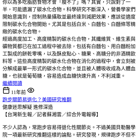
你以為多吃脂肪食物才會「瘦不了」嗎？其實，只說對了一
半，可能遺漏了碳水化合物。科學研究不斷深入，營養學家們
開始意識到，控制熱量攝取並最終達到減肥效果，應該從適度
限制碳水化合物開始。尤其是包括白米、白麵包、白麵條等精
緻的碳水化合物。
經過高度加工、高度精製的碳水化合物，其纖維質、維生素與
礦物質都已在加工過程中被去除，包括有白麵包、用白麵粉加
工製成的餅乾零嘴，以及酥皮點心、糖果、高糖分的非酒精飲
料等。這些高度精製的碳水化合物在消化的過程中，會立刻被
分解成最單一形式的碳水化合物，並且被人體吸收成為人體血
糖，也就是葡萄糖，容易造成血糖快速升高，不利減重。
繼續閱讀
11年前
跑步關節易退化？美國研究推翻
健康迷思解疑
進修深造
【台灣新生報／記者蘇湘雲／綜合外電報導】
不少人認為，常跑步容易得退化性關節炎。不過美國貝勒醫學
院一項最新研究推翻這樣的論點。研究發現，規律跑步不但不