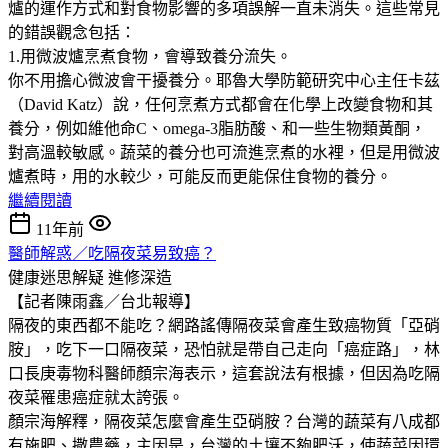
爐的運作方式和對食物影響的多項誤解一直未消失。這些常見
的錯誤觀念包括：
1.用微波爐烹煮食物，會導致養分流失。
你不用擔心微波會干擾養分。耶魯大學防範研究中心主任卡茲
（David Katz）說，任何烹煮方式都會在化學上改變食物和其
養分，例如維他命C、omega-3脂肪酸、和一些生物類黃酮，
對高溫較敏感。蔬菜的養分也可流進烹煮的水裡，但是用微波
爐煮時，用的水較少，可能反而更能保住食物的養分。
繼續閱讀
11年前
醫師解惑／吃隔夜菜易致癌？
健康迷思解疑
進修深造
【記者陳雨鑫／台北報導】
隔夜的東西都不能吃？網路謠傳隔夜菜會產生致癌物質「亞硝
胺」，吃下一口隔夜菜，恐怕就是帶自己走向「癌症路」，林
口長庚毒物科醫師顏宗海表示，這套說法有根據，但因為吃隔
夜菜罹患癌症就太誇張。
顏宗海解釋，隔夜菜怎麼會產生亞硝胺？台灣的蔬菜有八成都
有施肥、撒農藥，主因是，台灣的土壤不夠肥沃，使蔬菜因環