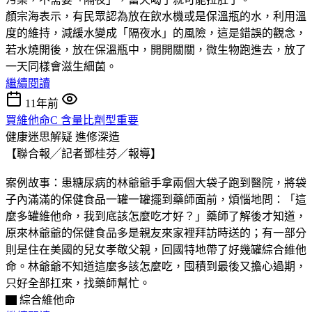
顏宗海表示，有民眾認為放在飲水機或是保溫瓶的水，利用溫
度的維持，減緩水變成「隔夜水」的風險，這是錯誤的觀念，
若水燒開後，放在保溫瓶中，開開關關，微生物跑進去，放了
一天同樣會滋生細菌。
繼續閱讀
11年前
買維他命C 含量比劑型重要
健康迷思解疑
進修深造
【聯合報╱記者鄧桂芬／報導】
案例故事：患糖尿病的林爺爺手拿兩個大袋子跑到醫院，將袋
子內滿滿的保健食品一罐一罐擺到藥師面前，煩惱地問：「這
麼多罐維他命，我到底該怎麼吃才好？」藥師了解後才知道，
原來林爺爺的保健食品多是親友來家裡拜訪時送的；有一部分
則是住在美國的兒女孝敬父親，回國特地帶了好幾罐綜合維他
命。林爺爺不知道這麼多該怎麼吃，囤積到最後又擔心過期，
只好全部扛來，找藥師幫忙。
▇ 綜合維他命