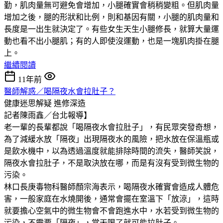
勤，肌肉量無可避免會增加，小腿確實會稍稍變粗。但肌肉量
增加之後，腿的形狀和比例，則和基因有關，小腿的肌肉量和
長度是一出生就決定了。有些女生天生小腿修長，就算大量運
動也看不出小腿肌；有的人即使沒運動，也是一塊肌肉掛在腿
上。
繼續閱讀
11年前
醫師解惑／喝隔夜水會拉肚子？
健康迷思解疑
進修深造
記者陳雨鑫／台北報導】
老一輩的長輩都說「喝隔夜水會拉肚子」，有民眾突發奇想，
為了減緩水放「隔夜」出現隔夜水的風險，把水放在保溫瓶或
是飲水機中，以為透過溫度就能排除時間的流失，醫師笑說，
隔夜水會拉肚子，不是取決放在哪，而是有沒有受到微生物的
污染。
林口長庚毒物科醫師顏宗海表示，喝隔夜水確實會造成人體危
害，一般家庭在水燒開後，通常會擺在室溫下「放涼」，這時
就要擔心空氣中的微生物會不會跑進水中，水若受到微生物的
污染，不需要「隔夜」，當天喝了就可能拉肚子。