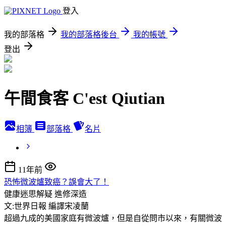
登入
我的部落格
我的部落格後台
我的帳號
登出
午間食客 C'est Qiutian
相簿
部落格
名片
11年前
恐怖微波爐致癌？誤會大了！
健康迷思解疑
進修深造
文:世界日報 編譯宋凌蘭
超過九成的美國家庭有微波爐，但是自從問市以來，有關微波