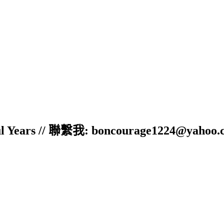
ful Years // 聯繫我: boncourage1224@yahoo.