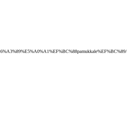
%E6%A3%89%E5%A0%A1%EF%BC%88pamukkale%EF%BC%89/