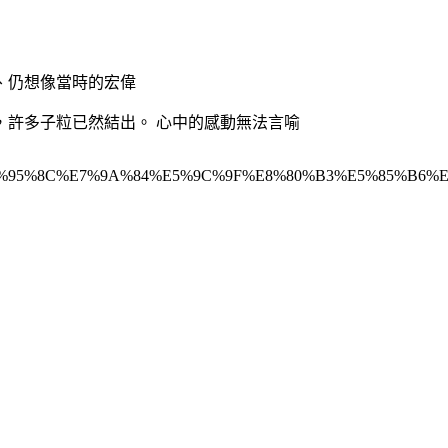
、仍想像當時的宏偉
，許多子粒已然結出。 心中的感動無法言喻
96%E7%95%8C%E7%9A%84%E5%9C%9F%E8%80%B3%E5%85%B6