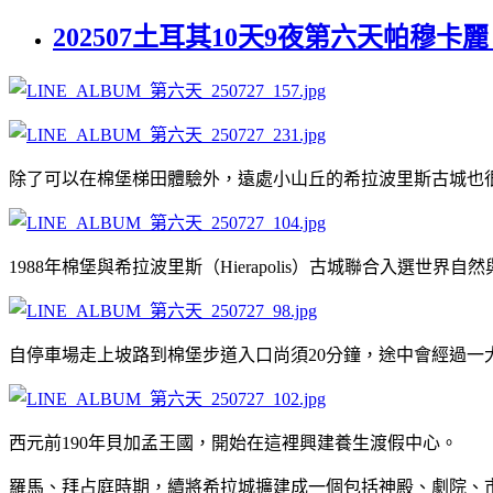
202507土耳其10天9夜第六天帕穆卡麗 希拉波
除了可以在棉堡梯田體驗外，遠處小山丘的希拉波里斯古城也
1988年棉堡與希拉波里斯（Hierapolis）古城聯合入選世界
自停車場走上坡路到棉堡步道入口尚須20分鐘，途中會經過
西元前190年貝加孟王國，開始在這裡興建養生渡假中心。
羅馬、拜占庭時期，續將希拉城擴建成一個包括神殿、劇院、