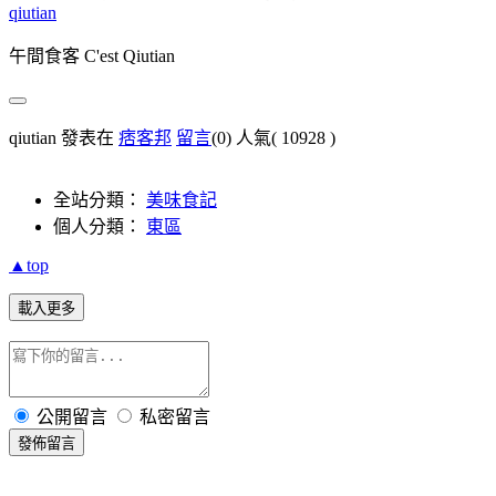
qiutian
午間食客 C'est Qiutian
qiutian 發表在
痞客邦
留言
(0)
人氣(
10928
)
全站分類：
美味食記
個人分類：
東區
▲top
載入更多
公開留言
私密留言
發佈留言