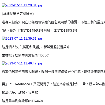
(詳細菜單見店家臉書)
老客人被告知現在已無隨餐供應的麵包及可續的濃湯，不過正餐的量是
*除正餐外可加NTD149選2樣附餐，或NTD199挑3樣
這是個人沙拉(搭配和風醬)，
新鮮清脆就是美味
主餐挑了松露牛肉燉飯(NTD350)
店家仍舊是使用義大利米，我則一樣選擇保留米心口感，濃郁燉飯搭配
再加上一些tabasco，又更開胃了，這道本身就是較油一些，所以辣味
櫛瓜也多汁甜嫩，我喜歡
這是鮮味海鮮燉飯(NTD360)