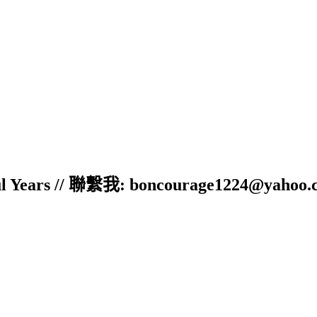
ful Years // 聯繫我: boncourage1224@yahoo.