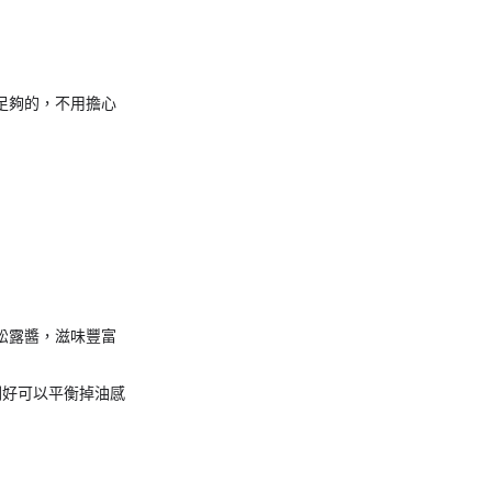
足夠的，不用擔心
松露醬，滋味豐富
剛好可以平衡掉油感