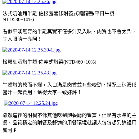
法式奶油烤半雞 佐松露薯條附義式糖醋醬(平日午餐
NTD530+10%)
看似平淡無奇的半雞其實不僅多汁又入味，肉質也不會太柴，
令人眼睛一亮阿！
松露紅酒燉牛頰 佐義式燉菜(NTD460+10%)
牛頰燉的軟而不爛，入口滿是肉香並有些咬勁，搭配上稍濃郁
醬汁一起食用，獲得大家一致好評！
雖然這裡的附餐不像其他吃到飽餐廳的豐富，但是有水準的主
餐、品質穩定的附餐及舒適的用餐環境就讓人每每想到這裡用
餐阿:P