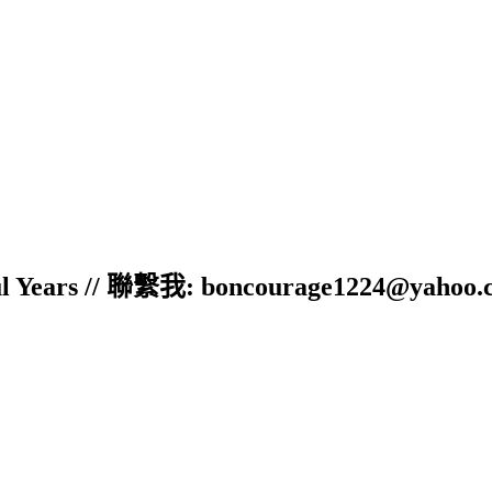
ful Years // 聯繫我: boncourage1224@yahoo.