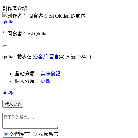
創作者介紹
qiutian
午間食客 C'est Qiutian
qiutian 發表在
痞客邦
留言
(4)
人氣(
9241
)
全站分類：
美味食記
個人分類：
東區
▲top
載入更多
公開留言
私密留言