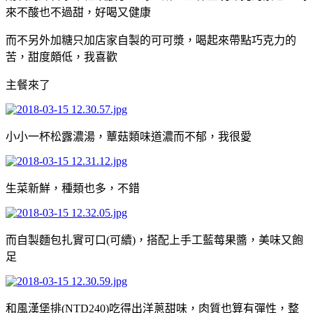
來不酸也不過甜，好喝又健康
而不另外加糖只加店家自製的可可漿，喝起來帶點巧克力的
苦，甜度頗低，我喜歡
主餐來了
小小一杯松露濃湯，蕈菇類味道濃而不郁，我很愛
生菜新鮮，種類也多，不錯
而自製麵包扎實可口(可續)，搭配上手工藍莓果醬，美味又飽
足
和風漢堡排(NTD240)吃得出洋蔥甜味，肉質也算有彈性，整