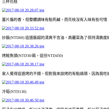
三杯花枝
薑片煸的香，但整體調味有點死鹹，而花枝沒有入味有些可惜
炒飯(NTD60) 這道飯超的清爽不含油，高麗菜為了保持清
烤鮭魚頭(NTD30/兩，這份NTD450)
家人覺得這道烤的不錯，但對我來說烤的有點過頭，因為我吃
冷筍(NTD130)