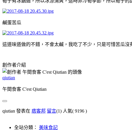
筍子有冰鎮過，所以冰涼清爽，這時非冷筍季節，所以筍子的
鹹蛋苦瓜
這道味道做的不錯，不會太鹹，我吃了不少，只是可惜苦瓜沒有
創作者介紹
qiutian
午間食客 C'est Qiutian
qiutian 發表在
痞客邦
留言
(1)
人氣(
9196
)
全站分類：
美味食記