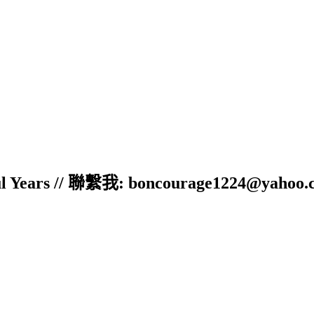
ful Years // 聯繫我: boncourage1224@yahoo.