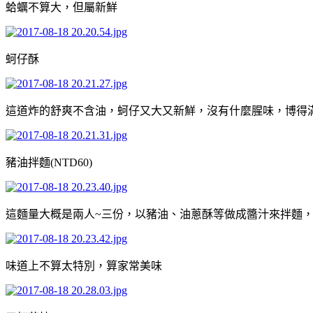
蛤蠣不算大，但屬新鮮
蚵仔酥
這道炸的舒爽不含油，蚵仔又大又新鮮，沒有什麼腥味，博得
豬油拌麵(NTD60)
這麵量大概是兩人~三份，以豬油、油蔥酥等做成醬汁來拌麵
味道上不算太特別，算家常美味