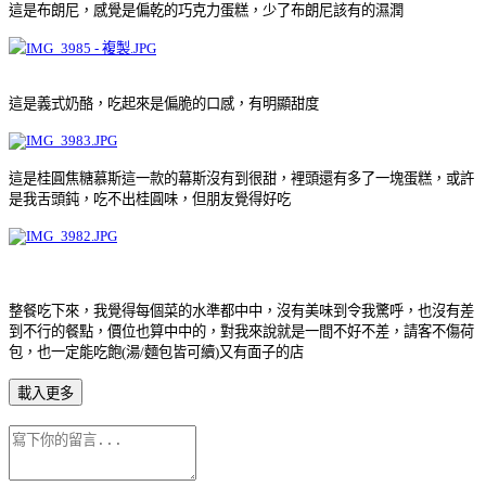
這是布朗尼，感覺是偏乾的巧克力蛋糕，少了布朗尼該有的濕潤
這是義式奶酪，吃起來是偏脆的口感，有明顯甜度
這是桂圓焦糖慕斯
這一款的幕斯沒有到很甜，裡頭還有多了一塊蛋糕，或許
是我舌頭鈍，吃不出桂圓味，但朋友覺得好吃
整餐吃下來，我覺得每個菜的水準都中中，沒有美味到令我驚呼，也沒有差
到不行的餐點，價位也算中中的，對我來說就是一間不好不差，請客不傷荷
包，也一定能吃飽
(
湯
/
麵包皆可續
)
又有面子的店
載入更多