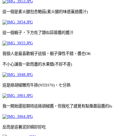
這一個是素火腿包杏鮑菇(素火腿的味道蓋過醬汁)
這一個蝦子，下方佐了類似蒜蓉醬的醬汁
我個人是最喜歡蝦子這個，蝦子彈性不錯，醬也
OK
不小心讓我一飲而盡的水果醋
(
不好不差
)
這是綠胡椒嫩煎牛排
(NTD370)
，七分熟
我一開始還挺期待這綠胡椒醬，但我吃了感覺有點像蘑菇醬的
fu
反而是這薯泥好綿好好吃