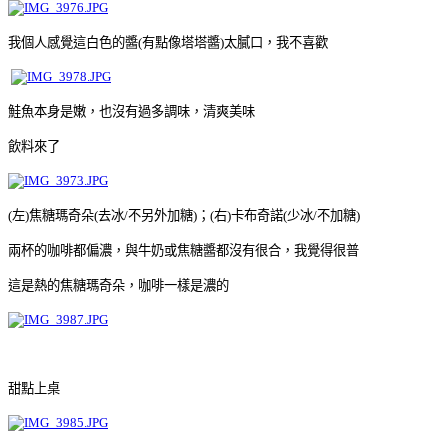
我個人感覺這白色的醬
(
有點像塔塔醬
)
太膩口，我不喜歡
鮭魚本身是嫩，也沒有過多調味，清爽美味
飲料來了
(
左
)
焦糖瑪奇朵
(
去冰
/
不另外加糖
)
；
(
右
)
卡布奇諾
(
少冰
/
不加糖
)
兩杯的咖啡都偏濃，與牛奶或焦糖醬都沒有很合，我覺得很普
這是熱的焦糖瑪奇朵，咖啡一樣是濃的
甜點上桌