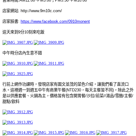
營業時間
:AM11:00~PM3:00
；
PM5:30~PM10:00
店家網站
:
http://www.9m10c.com/
店家臉書
:
https://www.facebook.com/0910monent
這天來到
9
分
10
刻來吃飯
中午時分店內生意不錯
行前上網作功課時，發現店家有圖文並茂的菜色介紹，讓我們看了直流口
水。這裡週一到週五中午有商業午餐
(NTD230
，每天主餐皆不同
)
，除此之外
是以供應套餐、火鍋為主，價格皆有包含開胃餐
/
沙拉
/
前菜
//
湯品
/
雪酪
/
主餐
/
甜點
/
飲料