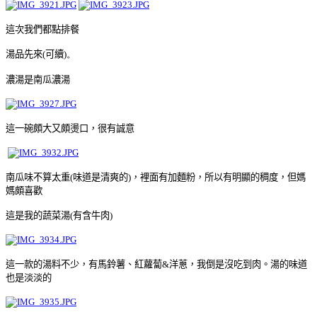
這次我們都點排餐
湯品先來
(
可續
)。
濃湯是南瓜濃湯
這一碗頗大又頗燙口，很有誠意
南瓜味不算太重
(
味道是清爽的
)
，裡面有加麵粉，所以有明顯的稠度，但媽
媽頗喜歡
這是我的蔬菜湯
(
有含牛肉
)
這一款的湯料不少，有馬鈴薯、紅蘿蔔
&
洋蔥，我倒是沒吃到肉。湯的味道
也是淡淡的