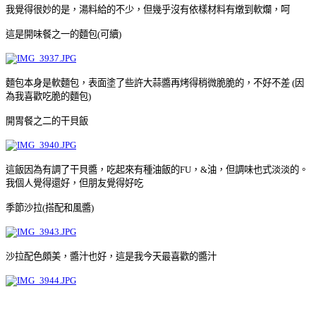
我覺得很妙的是，湯料給的不少，但幾乎沒有依樣材料有燉到軟爛，呵
這是開味餐之一的麵包
(
可續
)
麵包本身是軟麵包，表面塗了些許大蒜醬再烤得稍微脆脆的，不好不差
(
因
為我喜歡吃脆的麵包
)
開胃餐之二的干貝飯
這飯因為有調了干貝醬，吃起來有種油飯的
FU
，
&
油，但調味也式淡淡的。
我個人覺得還好，但朋友覺得好吃
季節沙拉(搭配和風醬)
沙拉配色頗美，醬汁也好，這是我今天最喜歡的醬汁