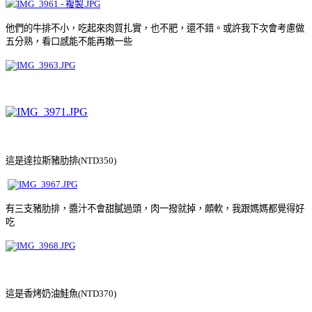
他們的牛排不小，吃起來肉質扎實，也不肥，還不錯。或許我下次會考慮做
五分熟，看口感能不能再嫩一些
這是達拉斯豬肋排
(NTD350)
有三支豬肋排，醬汁不會甜膩過頭，肉一撥就掉，頗軟，我跟媽媽都覺得好
吃
這是香烤奶油鮭魚
(NTD370)