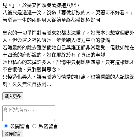
見。」，於是又回頭哭著擁抱八爺，
八爺只是淺淺一笑，說道「要做新娘的人，哭著可不好看。」
若曦這一生的兩個男人從始至終都帶她極好阿
皇家的一切爭鬥對若曦來說都太沈重了，她原本只想當個局外
人，但命運之神卻讓她一步步踏入權力中心的漩渦
若曦最終的離去雖然使她自己與雍正都非常難受，但就如她在
十四爺的府邸說的，她在那終於有了真正的寧靜
她也私心的忘掉許多人，記憶中只剩她與四爺，只有這樣她才
不會恨他，只剩愛與思念。
只怪造化弄人，讓若曦這段情愛的好痛，也讓看戲的人記憶深
刻，久久無法自拔阿…
載入更多
公開留言
私密留言
發佈留言