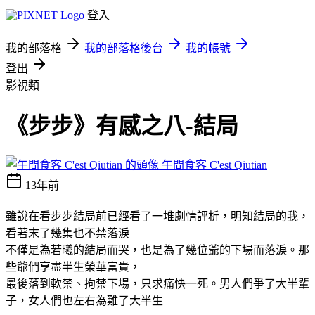
登入
我的部落格
我的部落格後台
我的帳號
登出
影視類
《步步》有感之八-結局
午間食客 C'est Qiutian
13年前
雖說在看步步結局前已經看了一堆劇情評析，明知結局的我，
看著末了幾集也不禁落淚
不僅是為若曦的結局而哭，也是為了幾位爺的下場而落淚。那
些爺們享盡半生榮華富貴，
最後落到軟禁、拘禁下場，只求痛快一死。男人們爭了大半輩
子，女人們也左右為難了大半生