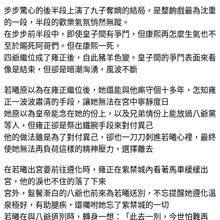
步步驚心的後半段上演了九子奪嫡的結局，是整齣戲最為沈重
的一段，半段的歡樂氣氛悄然無蹤。
在步步前半段中，即使皇子間有爭鬥，但康熙再怎麼生氣也不
至於賜死阿哥們。但在康熙一死，
四爺繼位成了雍正後，自此豬羊色變。皇子間的爭鬥表面來看
像是結束，但卻是暗潮洶湧，風波不斷
若曦原以為在雍正繼位後，她還能與他廝守個十多年，怎知雍
正一波波肅清的手段，讓她無法在宮中寧靜度日
她原以為皇帝能念在她的份上，以及兄弟情份上能放過八爺黨
等人，但雍正卻是祭出鐵腕手段來對付異己
他的做法雖是為了對付異己，卻也一刀刀刺進若曦心裡，最終
使她無法再負荷這樣的精神壓力，選擇離去
在若曦出宮要前往遵化時，雍正在紫禁城內看著馬車緩緩出
宮，他的淚也不住的落了下來
宮外，髮鬢漸白的八爺也前來為若曦送別，不忘提醒她遵化溫
泉極好，有助腿疾，還囑咐她忘了紫禁城的一切
若曦在與八爺道別時，轉身一想：「此去一別，今世怕難再