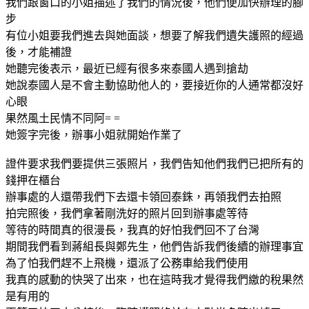
我們跟窗口的小姐描述了我們的情況後，他們便加快辦理的腳
步
有位小姐要我們進去與她面談，想要了解我們遺失護照的經過
後，才能補證
她聽完後表示，最近已經有很多來泰國人遇到搶劫
她說泰國人是不會主動協助他人的，要接近你的人通常都沒好
心眼
果然風土民情不同阿= =
她簽字完後，辦事小姐就開始作業了
證件要求我們要提供三張照片，我們告知他們我們已把所有的
錢押在櫃台
辦事處的人還帶我們下去還卡領回泰銖，再領我們去拍照
拍完照後，我們拿著剛洗好的照片回到辦事處等待
等待的時間真的很漫長，我真的好怕我們回不了台灣
期間我們看到蔣組長與鄭先生，他們告訴我們後續的辦理事宜
為了怕我們趕不上飛機，還派了公務車給我們使用
我真的感動的快哭了出來，也在這時我才覺得我們繳的稅果然
是有用的