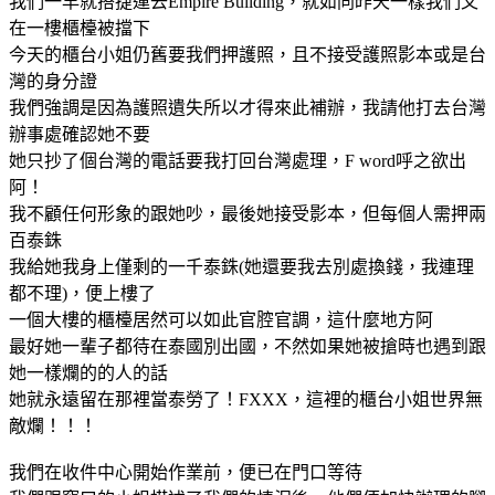
我們一早就搭捷運去Empire Building，就如同昨天一樣我們又
在一樓櫃檯被擋下
今天的櫃台小姐仍舊要我們押護照，且不接受護照影本或是台
灣的身分證
我們強調是因為護照遺失所以才得來此補辦，我請他打去台灣
辦事處確認她不要
她只抄了個台灣的電話要我打回台灣處理，F word呼之欲出
阿！
我不顧任何形象的跟她吵，最後她接受影本，但每個人需押兩
百泰銖
我給她我身上僅剩的一千泰銖(她還要我去別處換錢，我連理
都不理)，便上樓了
一個大樓的櫃檯居然可以如此官腔官調，這什麼地方阿
最好她一輩子都待在泰國別出國，不然如果她被搶時也遇到跟
她一樣爛的的人的話
她就永遠留在那裡當泰勞了！FXXX，這裡的櫃台小姐世界無
敵爛！！！
我們在收件中心開始作業前，便已在門口等待