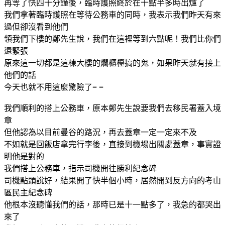
再等了快四十分鐘後，臨時護照終於在十點半多時出爐了
我們拿著臨時護照在等待公務車的同時，我表示我們昨天有來
過但卻沒看到他們
領我們下樓的鄭先生說，我們在這裡等到六點呢！我們比你們
還緊張
原來這一切都是這棟大樓的爛櫃檯搞的鬼，如果昨天就有接上
他們的話
今天也就不用這麼驚險了= =
我們順利的搭上公務車，原本鄭先生說要我們去移民署蓋入境
章
但他認為以目前曼谷的路況，再去蓋章一定一定來不及
不如就是回飯店拿完行李後，直接到機場出關處蓋章，事實證
明他是對的
我們搭上公務車，指示司機開往勝利紀念碑
司機點頭說好，結果開了快半個小時，居然開到反方向的考山
區民主紀念碑
他根本沒聽懂我們的話，那時已是十一點多了，我急的都哭出
來了