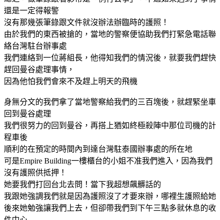
還是一定得報警
沒有那幾張筆錄跟文件就沒辦法辦臨時的護照！
由於我們的東西被搶的，當地的警察便協助我們打緊急電話聯
絡台灣駐台辦事處
我們連絡到一位蔣組長，他得知我們的情況後，就要我們趕快
趕回曼谷處理事情，
因為他怕我們會來不及趕上明天的飛機
身無分文的我們拿了當地警察給我們的三百塊後，就趕緊坐車
回到曼谷處理
我們很努力的回到曼谷，再搭上猶如終極殺陣中那位司機的計
程車後
順利的在預定的時間內到達台灣駐泰國辦事處的所在地
可是Empire Building一樓櫃台的小姐不准我們進入，因為我們
沒有護照供抵押！
她要我們打回台北去問！當下我超想飆髒話的
我跟她強調我們就是因為護照沒了才要來辦，哪裡生護照給她
後來她勉強讓我們上去，但卻帶我們到下午三點多就休息的收
件中心