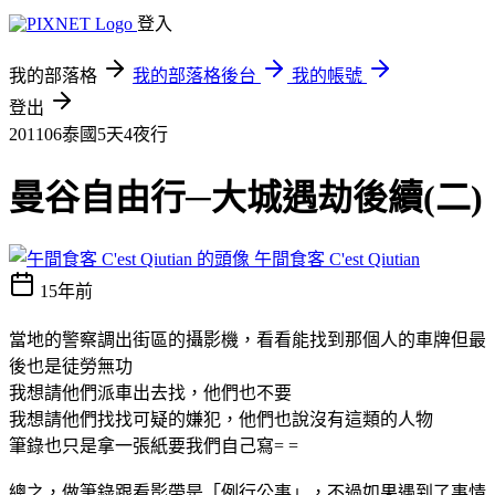
登入
我的部落格
我的部落格後台
我的帳號
登出
201106泰國5天4夜行
曼谷自由行─大城遇劫後續(二)
午間食客 C'est Qiutian
15年前
當地的警察調出街區的攝影機，看看能找到那個人的車牌但最
後也是徒勞無功
我想請他們派車出去找，他們也不要
我想請他們找找可疑的嫌犯，他們也說沒有這類的人物
筆錄也只是拿一張紙要我們自己寫= =
總之，做筆錄跟看影帶是「例行公事」，不過如果遇到了事情