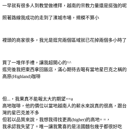
一早就有很多人到教堂做禮拜，越南的宗教力量還是挺強的呢
照著路線我成功的走到了濱城市場，規模不算小
裡頭的商家很多，我光是逛完兩個區域就已花掉兩個多小時了
買了一堆伴手禮，讓我超開心的^^
逛完後我把東西拿回飯店，滿心期待去喝有當地星巴克之稱的
高原(Highland)咖啡
但...，我果真不能報太大的期望==a
高地咖啡，他的價位以當地越南人的薪水來說真的很高，跟台
灣的星巴克差不多
但若以品質來說，我想我得找更高(higher)的高地= =，
我承認我失望了。唯一讓我驚喜的是法國麵包幾乎都很好吃