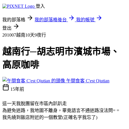
登入
我的部落格
我的部落格後台
我的帳號
登出
201007越南10天9夜行
越南行─胡志明市濱城市場、
高原咖啡
午間食客 C'est Qiutian
15年前
這一天我脫團留在市區內趴趴走
為避免迷路，我地圖不離身，畢竟語言不通迷路沒法問= =
我先繞到飯店附近的一個教堂(正確名字我忘了)