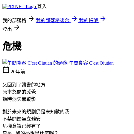
登入
我的部落格
我的部落格後台
我的帳號
登出
危機
午間食客 C'est Qiutian
20年前
又回到了讀書的地方
原本悠閒的感覺
頓時消失無蹤影
對於未來的規劃仍是未知數的我
不禁開始坐立難安
危機意識已經有了
只是...我的夢想是什麼呢？