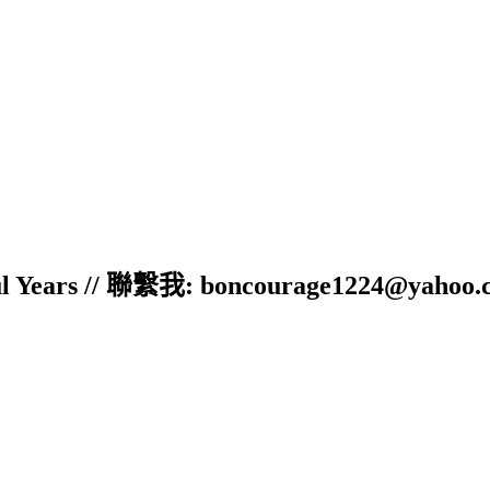
ful Years // 聯繫我: boncourage1224@yahoo.