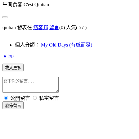
午間食客 C'est Qiutian
qiutian 發表在
痞客邦
留言
(0)
人氣(
57
)
個人分類：
My Old Days (有感而發)
▲top
載入更多
公開留言
私密留言
發佈留言