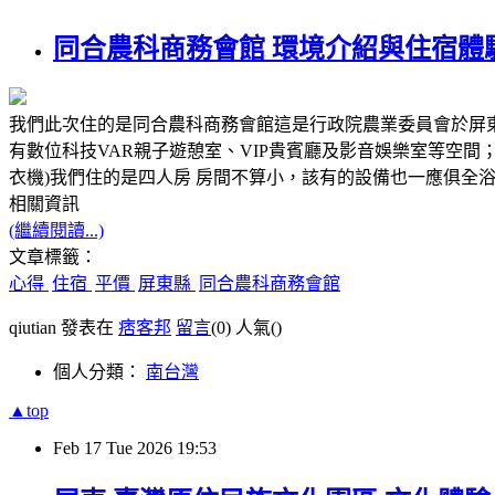
同合農科商務會館 環境介紹與住宿體
我們此次住的是同合農科商務會館這是行政院農業委員會於屏
有數位科技VAR親子遊憩室、VIP貴賓廳及影音娛樂室等空
衣機)我們住的是四人房 房間不算小，該有的設備也一應俱全
相關資訊
(繼續閱讀...)
文章標籤：
心得
住宿
平價
屏東縣
同合農科商務會館
qiutian 發表在
痞客邦
留言
(0)
人氣(
)
個人分類：
南台灣
▲top
Feb
17
Tue
2026
19:53