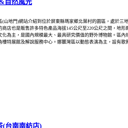
驗&自然風光
(山地門)網站介紹到位於屏東縣瑪家鄉北葉村的園區，處於三
商店也是販售許多特色產品海拔145公尺至220公尺之間，地
族文化為主，是國內規模最大、最具研究價值的野外博物館。區內
角樓特展館及解說服務中心。娜麓灣區以動態表演為主，設有歌舞
(台南南紡店)