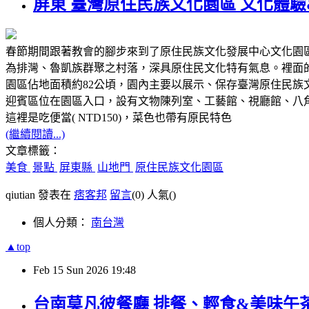
屏東 臺灣原住民族文化園區 文化體
春節期間跟著教會的腳步來到了原住民族文化發展中心文化園區
為排灣、魯凱族群聚之村落，深具原住民文化特有氣息。裡面的
園區佔地面積約82公頃，園內主要以展示、保存臺灣原住民
迎賓區位在園區入口，設有文物陳列室、工藝館、視廳館、八
這裡是吃便當( NTD150)，菜色也帶有原民特色
(繼續閱讀...)
文章標籤：
美食
景點
屏東縣
山地門
原住民族文化園區
qiutian 發表在
痞客邦
留言
(0)
人氣(
)
個人分類：
南台灣
▲top
Feb
15
Sun
2026
19:48
台南莫凡彼餐廳 排餐、輕食&美味午茶