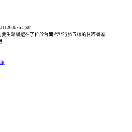
3112036761.pdf
n/dining/1435今年的慶生聚餐選在了位於台南老爺行旅五樓的甘粹餐廳
得
旅