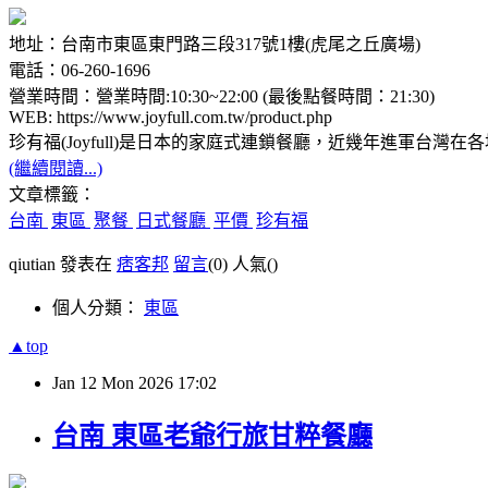
地址：台南市東區東門路三段317號1樓(虎尾之丘廣場)
電話：06-260-1696
營業時間：營業時間:10:30~22:00 (最後點餐時間：21:30)
WEB: https://www.joyfull.com.tw/product.php
珍有福(Joyfull)是日本的家庭式連鎖餐廳，近幾年進軍
(繼續閱讀...)
文章標籤：
台南
東區
聚餐
日式餐廳
平價
珍有福
qiutian 發表在
痞客邦
留言
(0)
人氣(
)
個人分類：
東區
▲top
Jan
12
Mon
2026
17:02
台南 東區老爺行旅甘粹餐廳