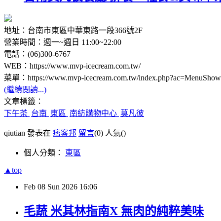
地址：台南市東區中華東路一段366號2F
營業時間：週一~週日 11:00~22:00
電話：(06)300-6767
WEB：https://www.mvp-icecream.com.tw/
菜單：https://www.mvp-icecream.com.tw/index.p
(繼續閱讀...)
文章標籤：
下午茶
台南
東區
南紡購物中心
莫凡彼
qiutian 發表在
痞客邦
留言
(0)
人氣(
)
個人分類：
東區
▲top
Feb
08
Sun
2026
16:06
毛蔬 米其林指南X 無肉的純粹美味