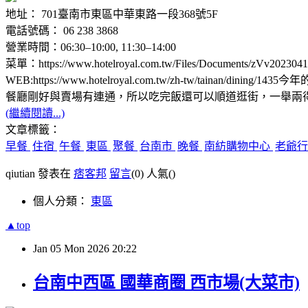
地址： 701臺南市東區中華東路一段368號5F
電話號碼： 06 238 3868
營業時間：06:30–10:00, 11:30–14:00
菜單：https://www.hotelroyal.com.tw/Files/Documents/zVv2023041
WEB:https://www.hotelroyal.com.tw/zh-tw/taina
餐廳剛好與賣場有連通，所以吃完飯還可以順道逛街，一舉兩
(繼續閱讀...)
文章標籤：
早餐
住宿
午餐
東區
聚餐
台南市
晚餐
南紡購物中心
老爺行
qiutian 發表在
痞客邦
留言
(0)
人氣(
)
個人分類：
東區
▲top
Jan
05
Mon
2026
20:22
台南中西區 國華商圈 西市場(大菜市)