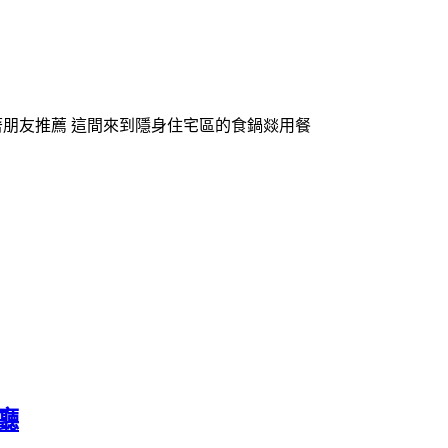
582340609689因著朋友推薦 這間來到隱身住宅區的食鍋燚用餐
餐廳