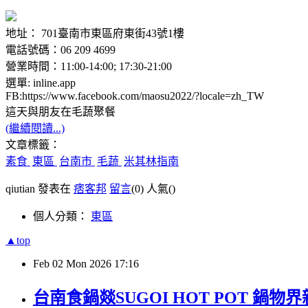
地址： 701臺南市東區府東街43號1樓
電話號碼：06 209 4699
營業時間：11:00-14:00; 17:30-21:00
選單: inline.app
FB:https://www.facebook.com/maosu2022/?locale=zh_TW
這天與朋友在毛蔬聚餐
(繼續閱讀...)
文章標籤：
素食
東區
台南市
毛蔬
米其林指南
qiutian 發表在
痞客邦
留言
(0)
人氣(
)
個人分類：
東區
▲top
Feb
02
Mon
2026
17:16
台南食鍋燚SUGOI HOT POT 鍋物