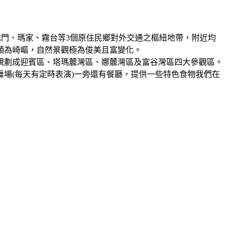
地門、瑪家、霧台等3個原住民鄉對外交通之樞紐地帶，附近均
形頗為崎嶇，自然景觀極為俊美且富變化。
規劃成迎賓區、塔瑪麓灣區、娜麓灣區及富谷灣區四大參觀區。
場(每天有定時表演)一旁還有餐廳，提供一些特色食物我們在