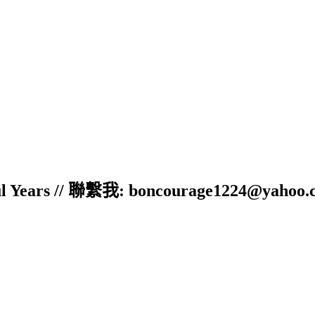
ful Years // 聯繫我: boncourage1224@yahoo.