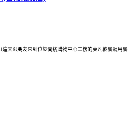
hp?ac=MenuShow1這天跟朋友來到位於南紡購物中心二樓的莫凡彼餐廳用餐