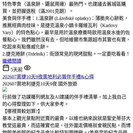
特色零食（溫泉餅、鼴鼠周邊）最熱門。也建議去舊城區購
買，並把握退稅（滿2001克朗）。
美食與伴手禮：1.溫泉餅 (Lázeňské oplatky)：薄脆夾心餅乾，
推薦經典肉桂味。是捷克溫泉小鎮卡羅維瓦利（Karlovy
Vary）的特色點心，最早是用於溫泉療養時飲用溫泉水後的佐
餐點心。我們雖然沒有去，但哈維爾市集跟超市其實也有賣，
吃起來有點像威化餅。
2.捷克捲餅 (Trdelník)：街頭常見的現烤甜點。一定要吃看看！
繼續閱讀
5天前
202607奧捷10天9夜奧地利必買伴手禮&心得
202607奧地利捷克10天9夜
國外旅遊
行前做了功課羅列網友及AI建議的伴手禮清單，加上我自己
的心得整理如下，供大家參考。
【哪裡買較划算?】
基本上觀光景點附近賣的最貴，以維也納來說就是聖史蒂芬大
教堂這最貴，而這確實也是，往外圍走價格就會親民點。而博
物館美術館的紀念品會比較特別跟精緻。(美泉宮的紀念品很