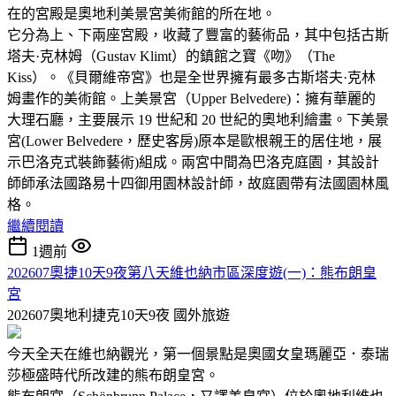
在的宮殿是奧地利美景宮美術館的所在地。
它分為上、下兩座宮殿，收藏了豐富的藝術品，其中包括古斯
塔夫·克林姆（Gustav Klimt）的鎮館之寶《吻》（The
Kiss）。《貝爾維帝宮》也是全世界擁有最多古斯塔夫·克林
姆畫作的美術館。上美景宮（Upper Belvedere)：擁有華麗的
大理石廳，主要展示 19 世紀和 20 世紀的奧地利繪畫。下美景
宮(Lower Belvedere，歷史客房)原本是歐根親王的居住地，展
示巴洛克式裝飾藝術)組成。兩宮中間為巴洛克庭園，其設計
師師承法國路易十四御用園林設計師，故庭園帶有法國園林風
格。
繼續閱讀
1週前
202607奧捷10天9夜第八天維也納市區深度遊(一)：熊布朗皇
宮
202607奧地利捷克10天9夜
國外旅遊
今天全天在維也納觀光，第一個景點是奧國女皇瑪麗亞．泰瑞
莎極盛時代所改建的熊布朗皇宮。