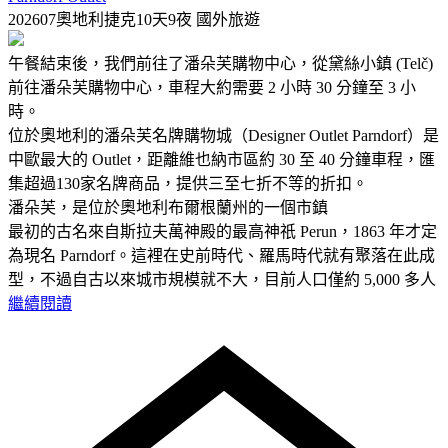
202607奧地利捷克10天9夜
國外旅遊
午餐結束後，我們前往了潘朵芙購物中心，從黛絲小鎮 (Telč)
前往潘朵芙購物中心，車程大約需要 2 小時 30 分鐘至 3 小
時。
位於奧地利的潘朵芙名牌購物城（Designer Outlet Parndorf）是
中歐最大的 Outlet，距離維也納市區約 30 至 40 分鐘車程，匯
集超過130家名牌商品，提供三至七折不等的折扣。
潘朵芙，是位於奧地利布爾根蘭州的一個市鎮
最初的古名來自斯拉夫萬神殿的最高神祇 Perun，1863 年才定
為現名 Parndorf。這裡在史前時代、羅馬時代就有聚落在此成
型，不過自古以來城市規模就不大，目前人口僅約 5,000 多人
繼續閱讀