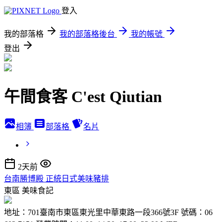
登入
我的部落格
我的部落格後台
我的帳號
登出
午間食客 C'est Qiutian
相簿
部落格
名片
2天前
台南勝博殿 正統日式美味豬排
東區
美味食記
地址：701臺南市東區東光里中華東路一段366號3F 號碼：06