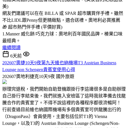
美)
網友們建議可以在在 BILLA 或 SPAR 超市購買伴手禮。雖然
不比LIDL跟Penny但更精緻點，適合送禮。奧地利必買推薦
🎁 超市熱門伴手禮 (平價好買)
1.Manner 威化餅/巧克力球：奧地利百年國民品牌，榛果口味
最經典。
繼續閱讀
6天前
202607奧捷10天9夜第九天維也納機場T3 Austrian Business
Lounge non Schengen貴賓室使用心得
202607奧地利捷克10天9夜
國外旅遊
辦理完退稅，我們開始自助登機跟掛行李這邊很多是自助辦理
自己掛行李結束後，我們就進入安檢區了這時我就準備去找龍
騰合作的貴賓室了。不得不說這裡的各種程序都很流暢阿！
行前查過目前維也納國際機場有多個貴賓室可供龍騰出行的
（DragonPass）會員使用，主要包括位於T1的 Vienna
Lounge，以及T3的 Austrian Business Lounge (Schengen/Non-