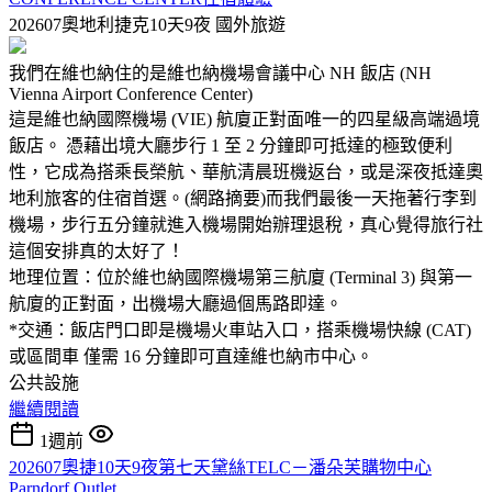
202607奧地利捷克10天9夜
國外旅遊
我們在維也納住的是維也納機場會議中心 NH 飯店 (NH
Vienna Airport Conference Center)
這是維也納國際機場 (VIE) 航廈正對面唯一的四星級高端過境
飯店。 憑藉出境大廳步行 1 至 2 分鐘即可抵達的極致便利
性，它成為搭乘長榮航、華航清晨班機返台，或是深夜抵達奧
地利旅客的住宿首選。(網路摘要)而我們最後一天拖著行李到
機場，步行五分鐘就進入機場開始辦理退稅，真心覺得旅行社
這個安排真的太好了！
地理位置：位於維也納國際機場第三航廈 (Terminal 3) 與第一
航廈的正對面，出機場大廳過個馬路即達。
*交通：飯店門口即是機場火車站入口，搭乘機場快線 (CAT)
或區間車 僅需 16 分鐘即可直達維也納市中心。
公共設施
繼續閱讀
1週前
202607奧捷10天9夜第七天黛絲TELC－潘朵芙購物中心
Parndorf Outlet