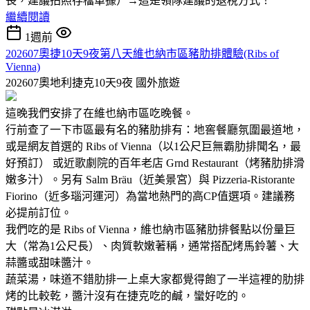
長，建議拍照存檔單據）→這是領隊建議的退稅方式！
繼續閱讀
1週前
202607奧捷10天9夜第八天維也納市區豬肋排體驗(Ribs of
Vienna)
202607奧地利捷克10天9夜
國外旅遊
這晚我們安排了在維也納市區吃晚餐。
行前查了一下市區最有名的豬肋排有：地窖餐廳氛圍最道地，
或是網友首選的 Ribs of Vienna（以1公尺巨無霸肋排聞名，最
好預訂） 或近歌劇院的百年老店 Grnd Restaurant（烤豬肋排滑
嫩多汁）。另有 Salm Bräu（近美景宮）與 Pizzeria-Ristorante
Fiorino（近多瑙河運河）為當地熱門的高CP值選項。建議務
必提前訂位。
我們吃的是 Ribs of Vienna，維也納市區豬肋排餐點以份量巨
大（常為1公尺長）、肉質軟嫩著稱，通常搭配烤馬鈴薯、大
蒜醬或甜味醬汁。
蔬菜湯，味道不錯肋排一上桌大家都覺得飽了一半這裡的肋排
烤的比較乾，醬汁沒有在捷克吃的鹹，蠻好吃的。