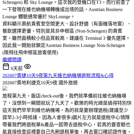
Schengen) 和 Sky Lounge。這次我的登機口在T3，而行前查了
一下發現在維也納機場轉機或出境的話，Austrian Business
Lounge 體驗通常優於 SkyLounge。
資料顯示奧航貴賓室空間更大、設計舒適（有面機落地窗）、
餐飲選擇更優，特別是其非申根區 (Non-Schengen) 的貴賓
室，雖然面積較小但品質較高，建議在 Terminal 3 優先選擇。
因此我一開始就鎖定Austrian Business Lounge Non-Schengen
(限飛往飛申根區旅客使用)
繼續閱讀
6天前
202607奧捷10天9夜第九天維也納機場退稅流程&心得
202607奧地利捷克10天9夜
國外旅遊
旅程第九天，飯店check-out後，我們就準備前往維也納機場
了，沒想到一瞬間就玩了九天了。歡樂的時光總是過得特別快
這天我們早早到維也納機場，為的就是要辦理退稅(建議至少
提早2-3小時抵達，因為人會很多)圖片左方就是退稅中心領隊
帶著我們將退稅單&產品一起帶去退稅中心，若真的要查驗也
能直接檢查這裡要自己先刷退稅單後，再去窗口確認證件後，