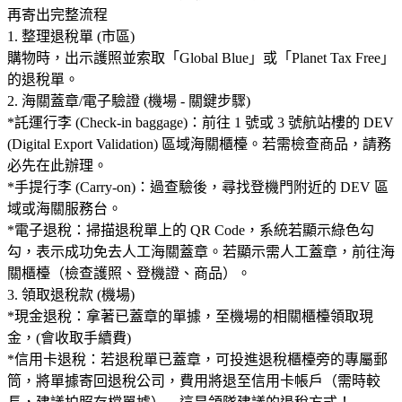
再寄出完整流程
1. 整理退稅單 (市區)
購物時，出示護照並索取「Global Blue」或「Planet Tax Free」
的退稅單。
2. 海關蓋章/電子驗證 (機場 - 關鍵步驟)
*託運行李 (Check-in baggage)：前往 1 號或 3 號航站樓的 DEV
(Digital Export Validation) 區域海關櫃檯。若需檢查商品，請務
必先在此辦理。
*手提行李 (Carry-on)：過查驗後，尋找登機門附近的 DEV 區
域或海關服務台。
*電子退稅：掃描退稅單上的 QR Code，系統若顯示綠色勾
勾，表示成功免去人工海關蓋章。若顯示需人工蓋章，前往海
關櫃檯（檢查護照、登機證、商品）。
3. 領取退稅款 (機場)
*現金退稅：拿著已蓋章的單據，至機場的相關櫃檯領取現
金，(會收取手續費)
*信用卡退稅：若退稅單已蓋章，可投進退稅櫃檯旁的專屬郵
筒，將單據寄回退稅公司，費用將退至信用卡帳戶（需時較