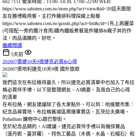
602 7151 營業時間：11:00–14:30, 17:00–22:00 WEB:
https://www.saboten.com.tw/store.php?act=view&id=30這天跟朋
友在勝博殿用餐，主打炸豬排料理採線上點餐
https://www.saboten.com.tw/goods.php?act=list&cid=1先上高麗菜
(可搭配一旁的醬汁食用)腰內鐵板煮餐是炸豬排&親子丼的作
法，肉品滿嫩的，好吃。
繼續閱讀
5天前
202607奧捷10天9夜捷克必買&心得
202607奧地利捷克10天9夜
國外旅遊
我們這次在布拉格待最久，所以捷克必買清單中也加入了布拉
格必買伴手禮，以下是整理網友、AI摘要，及我自己的心得
的清單
在布拉格，網友建議除了各大景點外，可以到：哈維爾市集：
紀念品尋寶地、布拉格舊城區周邊專賣店、瓦茨拉夫廣場、
Palladium 購物中心跟巴黎街。
至於紀念品類的，AI建議，捷克必買伴手禮以有機保養品
（菠丹妮、蔓菲蘿）、特色工藝品（木偶、水晶、石榴石）和