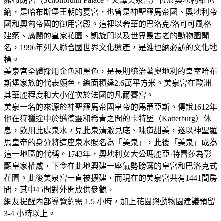
熊布朗宮（Schönbrunn Palace，又譯美泉宮）位於奧地利維也
納，是哈布斯堡王朝的夏宮，也曾是神聖羅馬帝國、奧地利帝
國和奧匈帝國的御用宮殿。這裡以奢華的巴洛克/洛可可風格
建築、廣闊的皇家花園、凱旋門以及世界最古老的動物園聞
名，1996年列入聯合國世界文化遺產，是維也納必訪的文化地
標。
美泉宮全體採用金色和黑色，是長期統治著奧地利的皇室哈布
斯堡家族的代表顏色，總面積達2.6萬平方米。美泉宮在歐洲
其華麗程度和大小僅次於法國的凡爾賽宮。
美泉一名的來源於神聖羅馬帝國皇帝的馬蒂亞斯。傳說1612年
他在狩獵途中於邁德靈和希青之間的卡特堡（Katterburg）休
息，飲用此處泉水，見此泉清澈見底、味道甜美，遂以神聖羅
馬皇帝的身分將這座泉水賜名為「美泉」，此後「美泉」成為
這一地區的代稱。1743年，奧地利女大公瑪麗亞·特蕾莎為彰
顯皇家權威，下令在此地興建一座氣勢磅礴的皇宮和巴洛克式
花園。此後美泉宮一直被擴建，而現在的美泉宮共有1441間房
間，其中45間對外開放供參觀。
網友提醒內部導覽約需 1.5 小時，加上花園與動物園建議預留
3-4 小時以上。