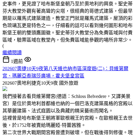
史事件，更見證了哈布斯堡皇朝乃至於奧地利的興衰。聖史蒂
芬大教堂外觀有著高聳的尖塔，很經典的哥德式建築，但最早
期是以羅馬式建築建造，教堂正門就是羅馬式建築，屋頂的彩
色琉璃瓦更是特色之一，仔細看的話可以看到幾何圖形和哈布
斯堡王朝的雙頭鷹圖徽。聖史蒂芬大教堂分為免費區域與付費
區域，驗票區域在教堂內，但免費區域能參觀的場所非常少。
(
繼續閱讀
1週前
202607奧捷10天9夜第八天維也納市區深度遊(二)：貝維第爾
宮、瑪麗亞泰瑞莎廣場，霍夫堡皇宮區
202607奧地利捷克10天9夜
國外旅遊
我們接著去看貝維第爾宮(德語：Schloss Belvedere，又譯美景
宮）是位於奧地利首都維也納的一個巴洛克建築風格的宮殿以
其華麗建築、法式庭園以及典藏的精采藝術而聞名。
這裡曾是哈布斯堡王朝將軍歐根親王的宮殿。在歐根親王去世
後，於1752年被賣給瑪麗婭·特蕾茜雅。
第二次世界大戰期間宮殿曾遭到破壞，但在戰後得到修復。現