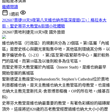
甜點是冰淇淋
繼續閱讀
1週前
202607奧捷10天9夜第八天維也納市區深度遊(三)：格拉本大
街、聖史蒂芬大教堂&街頭小吃體驗
202607奧地利捷克10天9夜
國外旅遊
維也納市區（行政區）的規劃共分為 23個區。第1區屬「內城
區」是歷史核心與觀光景點集中地，其他區則環繞其分佈，以
數字編號命名（1-23），第2區至第9區緊鄰市中心，屬於較熱
門的區域，而第10區及以後則較多為住宅區。
而聖史蒂芬大教堂屬於內城區（Innere Stadt)，是維也納最早
開始發展的舊城區
聖斯德望主教座堂Stephansdom/St. Stephen’s Cathedral位於奧地
利首都維也納，是天主教維也納大主教管區的母教堂，也是維
也納大主教克里斯托夫·舍恩博恩樞機，OP的所在地。(維基百
科)
史蒂芬大教堂是維也納最重要的教堂，有著色彩繽紛的磁磚屋
頂外，這座將近820歲的古老教堂經歷過維也納大大小小的歷