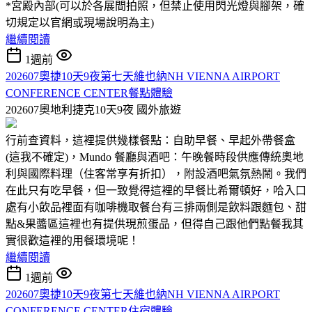
*宮殿內部(可以於各展間拍照，但禁止使用閃光燈與腳架，確
切規定以官網或現場說明為主)
繼續閱讀
1週前
202607奧捷10天9夜第七天維也納NH VIENNA AIRPORT
CONFERENCE CENTER餐點體驗
202607奧地利捷克10天9夜
國外旅遊
行前查資料，這裡提供幾樣餐點：自助早餐、早起外帶餐盒
(這我不確定)，Mundo 餐廳與酒吧：午晚餐時段供應傳統奧地
利與國際料理（住客常享有折扣），附設酒吧氣氛熱鬧。我們
在此只有吃早餐，但一致覺得這裡的早餐比希爾頓好，哈入口
處有小飲品裡面有咖啡機取餐台有三排兩側是飲料跟麵包、甜
點&果醬區這裡也有提供現煎蛋品，但得自己跟他們點餐我其
實很歡這裡的用餐環境呢！
繼續閱讀
1週前
202607奧捷10天9夜第七天維也納NH VIENNA AIRPORT
CONFERENCE CENTER住宿體驗