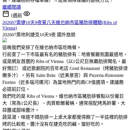
長，建議拍照存檔單據）→這是領隊建議的退稅方式！
繼續閱讀
1週前
202607奧捷10天9夜第八天維也納市區豬肋排體驗(Ribs of
Vienna)
202607奧地利捷克10天9夜
國外旅遊
這晚我們安排了在維也納市區吃晚餐。
行前查了一下市區最有名的豬肋排有：地窖餐廳氛圍最道地，
或是網友首選的 Ribs of Vienna（以1公尺巨無霸肋排聞名，最
好預訂） 或近歌劇院的百年老店 Grnd Restaurant（烤豬肋排滑
嫩多汁）。另有 Salm Bräu（近美景宮）與 Pizzeria-Ristorante
Fiorino（近多瑙河運河）為當地熱門的高CP值選項。建議務
必提前訂位。
我們吃的是 Ribs of Vienna，維也納市區豬肋排餐點以份量巨
大（常為1公尺長）、肉質軟嫩著稱，通常搭配烤馬鈴薯、大
蒜醬或甜味醬汁。
蔬菜湯，味道不錯肋排一上桌大家都覺得飽了一半這裡的肋排
烤的比較乾，醬汁沒有在捷克吃的鹹，蠻好吃的。