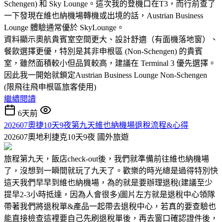
Schengen) 和 Sky Lounge。這次我的登機口在T3，而行前查了
一下發現在維也納機場轉機或出境的話，Austrian Business
Lounge 體驗通常優於 SkyLounge。
資料顯示奧航貴賓室空間更大、設計舒適（有面機落地窗）、
餐飲選擇更優，特別是其非申根區 (Non-Schengen) 的貴賓
室，雖然面積較小但品質較高，建議在 Terminal 3 優先選擇。
因此我一開始就鎖定Austrian Business Lounge Non-Schengen
(限飛往飛申根區旅客使用)
繼續閱讀
6天前
202607奧捷10天9夜第九天維也納機場退稅流程&心得
202607奧地利捷克10天9夜
國外旅遊
旅程第九天，飯店check-out後，我們就準備前往維也納機場
了，沒想到一瞬間就玩了九天了。歡樂的時光總是過得特別快
這天我們早早到維也納機場，為的就是要辦理退稅(建議至少
提早2-3小時抵達，因為人會很多)圖片左方就是退稅中心領隊
帶著我們將退稅單&產品一起帶去退稅中心，若真的要查驗也
能直接檢查這裡要自己先刷退稅單後，再去窗口確認證件後，