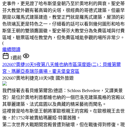
史事件，更見證了哈布斯堡皇朝乃至於奧地利的興衰。聖史蒂
芬大教堂外觀有著高聳的尖塔，很經典的哥德式建築，但最早
期是以羅馬式建築建造，教堂正門就是羅馬式建築，屋頂的彩
色琉璃瓦更是特色之一，仔細看的話可以看到幾何圖形和哈布
斯堡王朝的雙頭鷹圖徽。聖史蒂芬大教堂分為免費區域與付費
區域，驗票區域在教堂內，但免費區域能參觀的場所非常少。
(
繼續閱讀
1週前
202607奧捷10天9夜第八天維也納市區深度遊(二)：貝維第爾
宮、瑪麗亞泰瑞莎廣場，霍夫堡皇宮區
202607奧地利捷克10天9夜
國外旅遊
我們接著去看貝維第爾宮(德語：Schloss Belvedere，又譯美景
宮）是位於奧地利首都維也納的一個巴洛克建築風格的宮殿以
其華麗建築、法式庭園以及典藏的精采藝術而聞名。
這裡曾是哈布斯堡王朝將軍歐根親王的宮殿。在歐根親王去世
後，於1752年被賣給瑪麗婭·特蕾茜雅。
第二次世界大戰期間宮殿曾遭到破壞，但在戰後得到修復。現