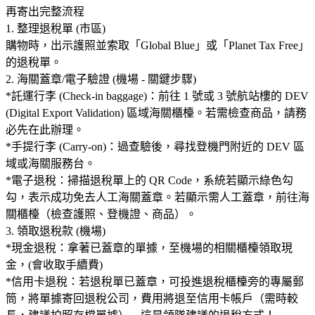
再寄出完整流程
1. 整理退稅單 (市區)
購物時，出示護照並索取「Global Blue」或「Planet Tax Free」
的退稅單。
2. 海關蓋章/電子驗證 (機場 - 關鍵步驟)
*託運行李 (Check-in baggage)：前往 1 號或 3 號航站樓的 DEV
(Digital Export Validation) 區域海關櫃檯。若需檢查商品，請務
必先在此辦理。
*手提行李 (Carry-on)：過查驗後，尋找登機門附近的 DEV 區
域或海關服務台。
*電子退稅：掃描退稅單上的 QR Code，系統若顯示綠色勾
勾，表示成功免去人工海關蓋章。若顯示需人工蓋章，前往海
關櫃檯（檢查護照、登機證、商品）。
3. 領取退稅款 (機場)
*現金退稅：拿著已蓋章的單據，至機場的相關櫃檯領取現
金，(會收取手續費)
*信用卡退稅：若退稅單已蓋章，可投進退稅櫃檯旁的專屬郵
筒，將單據寄回退稅公司，費用將退至信用卡帳戶（需時較