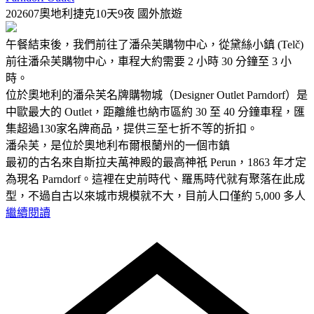
202607奧地利捷克10天9夜
國外旅遊
午餐結束後，我們前往了潘朵芙購物中心，從黛絲小鎮 (Telč)
前往潘朵芙購物中心，車程大約需要 2 小時 30 分鐘至 3 小
時。
位於奧地利的潘朵芙名牌購物城（Designer Outlet Parndorf）是
中歐最大的 Outlet，距離維也納市區約 30 至 40 分鐘車程，匯
集超過130家名牌商品，提供三至七折不等的折扣。
潘朵芙，是位於奧地利布爾根蘭州的一個市鎮
最初的古名來自斯拉夫萬神殿的最高神祇 Perun，1863 年才定
為現名 Parndorf。這裡在史前時代、羅馬時代就有聚落在此成
型，不過自古以來城市規模就不大，目前人口僅約 5,000 多人
繼續閱讀