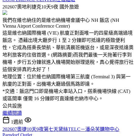
202607奧地利捷克10天9夜
國外旅遊
我們在維也納住的是維也納機場會議中心 NH 飯店 (NH
Vienna Airport Conference Center)
這是維也納國際機場 (VIE) 航廈正對面唯一的四星級高端過境
飯店。 憑藉出境大廳步行 1 至 2 分鐘即可抵達的極致便利
性，它成為搭乘長榮航、華航清晨班機返台，或是深夜抵達奧
地利旅客的住宿首選。(網路摘要)而我們最後一天拖著行李到
機場，步行五分鐘就進入機場開始辦理退稅，真心覺得旅行社
這個安排真的太好了！
地理位置：位於維也納國際機場第三航廈 (Terminal 3) 與第一
航廈的正對面，出機場大廳過個馬路即達。
*交通：飯店門口即是機場火車站入口，搭乘機場快線 (CAT)
或區間車 僅需 16 分鐘即可直達維也納市中心。
公共設施
繼續閱讀
1週前
202607奧捷10天9夜第七天黛絲TELC－潘朵芙購物中心
Parndorf Outlet