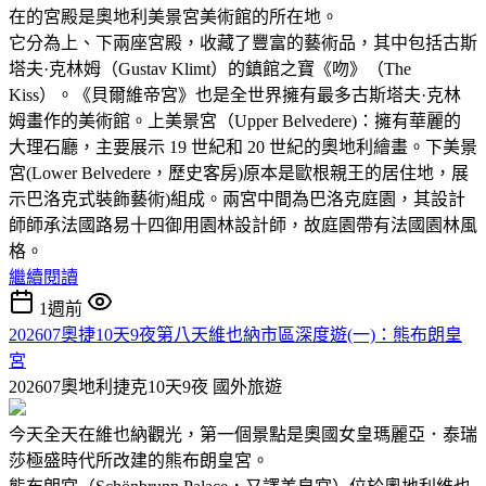
在的宮殿是奧地利美景宮美術館的所在地。
它分為上、下兩座宮殿，收藏了豐富的藝術品，其中包括古斯
塔夫·克林姆（Gustav Klimt）的鎮館之寶《吻》（The
Kiss）。《貝爾維帝宮》也是全世界擁有最多古斯塔夫·克林
姆畫作的美術館。上美景宮（Upper Belvedere)：擁有華麗的
大理石廳，主要展示 19 世紀和 20 世紀的奧地利繪畫。下美景
宮(Lower Belvedere，歷史客房)原本是歐根親王的居住地，展
示巴洛克式裝飾藝術)組成。兩宮中間為巴洛克庭園，其設計
師師承法國路易十四御用園林設計師，故庭園帶有法國園林風
格。
繼續閱讀
1週前
202607奧捷10天9夜第八天維也納市區深度遊(一)：熊布朗皇
宮
202607奧地利捷克10天9夜
國外旅遊
今天全天在維也納觀光，第一個景點是奧國女皇瑪麗亞．泰瑞
莎極盛時代所改建的熊布朗皇宮。