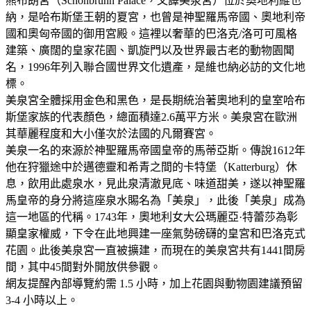
熊布朗宮（Schönbrunn Palace，又譯美泉宮）位於奧地利維也
納，是哈布斯堡王朝的夏宮，也曾是神聖羅馬帝國、奧地利帝
國和奧匈帝國的御用宮殿。這裡以奢華的巴洛克/洛可可風格
建築、廣闊的皇家花園、凱旋門以及世界最古老的動物園聞
名，1996年列入聯合國世界文化遺產，是維也納必訪的文化地
標。
美泉宮全體採用金色和黑色，是長期統治著奧地利的皇室哈布
斯堡家族的代表顏色，總面積達2.6萬平方米。美泉宮在歐洲
其華麗程度和大小僅次於法國的凡爾賽宮。
美泉一名的來源於神聖羅馬帝國皇帝的馬蒂亞斯。傳說1612年
他在狩獵途中於邁德靈和希青之間的卡特堡（Katterburg）休
息，飲用此處泉水，見此泉清澈見底、味道甜美，遂以神聖羅
馬皇帝的身分將這座泉水賜名為「美泉」，此後「美泉」成為
這一地區的代稱。1743年，奧地利女大公瑪麗亞·特蕾莎為彰
顯皇家權威，下令在此地興建一座氣勢磅礴的皇宮和巴洛克式
花園。此後美泉宮一直被擴建，而現在的美泉宮共有1441間房
間，其中45間對外開放供參觀。
網友提醒內部導覽約需 1.5 小時，加上花園與動物園建議預留
3-4 小時以上。