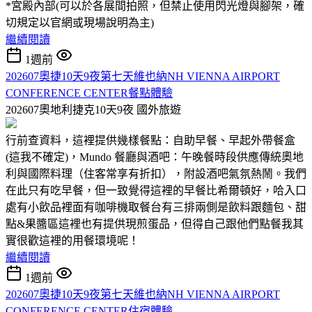
*宮殿內部(可以於各展間拍照，但禁止使用閃光燈與腳架，確
切規定以官網或現場說明為主)
繼續閱讀
1週前
202607奧捷10天9夜第七天維也納NH VIENNA AIRPORT
CONFERENCE CENTER餐點體驗
202607奧地利捷克10天9夜
國外旅遊
行前查資料，這裡提供幾樣餐點：自助早餐、早起外帶餐盒
(這我不確定)，Mundo 餐廳與酒吧：午晚餐時段供應傳統奧地
利與國際料理（住客常享有折扣），附設酒吧氣氛熱鬧。我們
在此只有吃早餐，但一致覺得這裡的早餐比希爾頓好，哈入口
處有小飲品裡面有咖啡機取餐台有三排兩側是飲料跟麵包、甜
點&果醬區這裡也有提供現煎蛋品，但得自己跟他們點餐我其
實很歡這裡的用餐環境呢！
繼續閱讀
1週前
202607奧捷10天9夜第七天維也納NH VIENNA AIRPORT
CONFERENCE CENTER住宿體驗