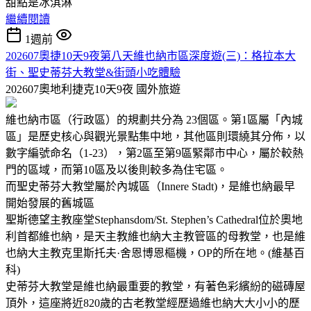
甜點是冰淇淋
繼續閱讀
1週前
202607奧捷10天9夜第八天維也納市區深度遊(三)：格拉本大
街、聖史蒂芬大教堂&街頭小吃體驗
202607奧地利捷克10天9夜
國外旅遊
維也納市區（行政區）的規劃共分為 23個區。第1區屬「內城
區」是歷史核心與觀光景點集中地，其他區則環繞其分佈，以
數字編號命名（1-23），第2區至第9區緊鄰市中心，屬於較熱
門的區域，而第10區及以後則較多為住宅區。
而聖史蒂芬大教堂屬於內城區（Innere Stadt)，是維也納最早
開始發展的舊城區
聖斯德望主教座堂Stephansdom/St. Stephen’s Cathedral位於奧地
利首都維也納，是天主教維也納大主教管區的母教堂，也是維
也納大主教克里斯托夫·舍恩博恩樞機，OP的所在地。(維基百
科)
史蒂芬大教堂是維也納最重要的教堂，有著色彩繽紛的磁磚屋
頂外，這座將近820歲的古老教堂經歷過維也納大大小小的歷