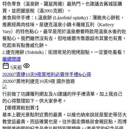
特色零食（溫泉餅、鼴鼠周邊）最熱門。也建議去舊城區購
買，並把握退稅（滿2001克朗）。
美食與伴手禮：1.溫泉餅 (Lázeňské oplatky)：薄脆夾心餅乾，
推薦經典肉桂味。是捷克溫泉小鎮卡羅維瓦利（Karlovy
Vary）的特色點心，最早是用於溫泉療養時飲用溫泉水後的佐
餐點心。我們雖然沒有去，但哈維爾市集跟超市其實也有賣，
吃起來有點像威化餅。
2.捷克捲餅 (Trdelník)：街頭常見的現烤甜點。一定要吃看看！
繼續閱讀
5天前
202607奧捷10天9夜奧地利必買伴手禮&心得
202607奧地利捷克10天9夜
國外旅遊
行前做了功課羅列網友及AI建議的伴手禮清單，加上我自己
的心得整理如下，供大家參考。
【哪裡買較划算?】
基本上觀光景點附近賣的最貴，以維也納來說就是聖史蒂芬大
教堂這最貴，而這確實也是，往外圍走價格就會親民點。而博
物館美術館的紀念品會比較特別跟精緻。(美泉宮的紀念品很