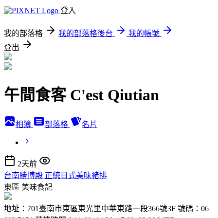
登入
我的部落格
我的部落格後台
我的帳號
登出
午間食客 C'est Qiutian
相簿
部落格
名片
2天前
台南勝博殿 正統日式美味豬排
東區
美味食記
地址：701臺南市東區東光里中華東路一段366號3F 號碼：06