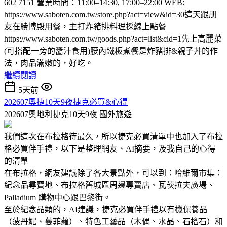
602 7151 營業時間：11:00–14:30, 17:00–22:00 WEB:
https://www.saboten.com.tw/store.php?act=view&id=30這天跟朋
友在勝博殿用餐，主打炸豬排料理採線上點餐
https://www.saboten.com.tw/goods.php?act=list&cid=1先上高麗菜
(可搭配一旁的醬汁食用)腰內鐵板煮餐是炸豬排&親子丼的作
法，肉品滿嫩的，好吃。
繼續閱讀
5天前
202607奧捷10天9夜捷克必買&心得
202607奧地利捷克10天9夜
國外旅遊
我們這次在布拉格待最久，所以捷克必買清單中也加入了布拉
格必買伴手禮，以下是整理網友、AI摘要，及我自己的心得
的清單
在布拉格，網友建議除了各大景點外，可以到：哈維爾市集：
紀念品尋寶地、布拉格舊城區周邊專賣店、瓦茨拉夫廣場、
Palladium 購物中心跟巴黎街。
至於紀念品類的，AI建議，捷克必買伴手禮以有機保養品
（菠丹妮、蔓菲蘿）、特色工藝品（木偶、水晶、石榴石）和