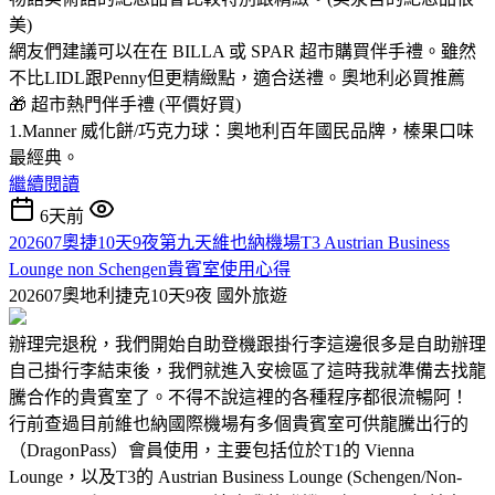
美)
網友們建議可以在在 BILLA 或 SPAR 超市購買伴手禮。雖然
不比LIDL跟Penny但更精緻點，適合送禮。奧地利必買推薦
🎁 超市熱門伴手禮 (平價好買)
1.Manner 威化餅/巧克力球：奧地利百年國民品牌，榛果口味
最經典。
繼續閱讀
6天前
202607奧捷10天9夜第九天維也納機場T3 Austrian Business
Lounge non Schengen貴賓室使用心得
202607奧地利捷克10天9夜
國外旅遊
辦理完退稅，我們開始自助登機跟掛行李這邊很多是自助辦理
自己掛行李結束後，我們就進入安檢區了這時我就準備去找龍
騰合作的貴賓室了。不得不說這裡的各種程序都很流暢阿！
行前查過目前維也納國際機場有多個貴賓室可供龍騰出行的
（DragonPass）會員使用，主要包括位於T1的 Vienna
Lounge，以及T3的 Austrian Business Lounge (Schengen/Non-