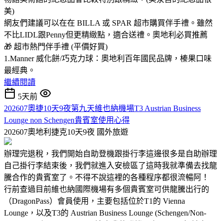
美)
網友們建議可以在在 BILLA 或 SPAR 超市購買伴手禮。雖然
不比LIDL跟Penny但更精緻點，適合送禮。奧地利必買推薦
🎁 超市熱門伴手禮 (平價好買)
1.Manner 威化餅/巧克力球：奧地利百年國民品牌，榛果口味
最經典。
繼續閱讀
5天前
202607奧捷10天9夜第九天維也納機場T3 Austrian Business
Lounge non Schengen貴賓室使用心得
202607奧地利捷克10天9夜
國外旅遊
辦理完退稅，我們開始自助登機跟掛行李這邊很多是自助辦理
自己掛行李結束後，我們就進入安檢區了這時我就準備去找龍
騰合作的貴賓室了。不得不說這裡的各種程序都很流暢阿！
行前查過目前維也納國際機場有多個貴賓室可供龍騰出行的
（DragonPass）會員使用，主要包括位於T1的 Vienna
Lounge，以及T3的 Austrian Business Lounge (Schengen/Non-