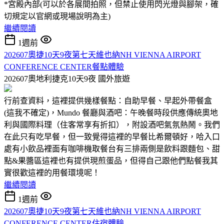
*宮殿內部(可以於各展間拍照，但禁止使用閃光燈與腳架，確
切規定以官網或現場說明為主)
繼續閱讀
1週前
202607奧捷10天9夜第七天維也納NH VIENNA AIRPORT
CONFERENCE CENTER餐點體驗
202607奧地利捷克10天9夜
國外旅遊
行前查資料，這裡提供幾樣餐點：自助早餐、早起外帶餐盒
(這我不確定)，Mundo 餐廳與酒吧：午晚餐時段供應傳統奧地
利與國際料理（住客常享有折扣），附設酒吧氣氛熱鬧。我們
在此只有吃早餐，但一致覺得這裡的早餐比希爾頓好，哈入口
處有小飲品裡面有咖啡機取餐台有三排兩側是飲料跟麵包、甜
點&果醬區這裡也有提供現煎蛋品，但得自己跟他們點餐我其
實很歡這裡的用餐環境呢！
繼續閱讀
1週前
202607奧捷10天9夜第七天維也納NH VIENNA AIRPORT
CONFERENCE CENTER住宿體驗