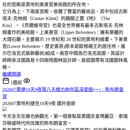
在的宮殿是奧地利美景宮美術館的所在地。
它分為上、下兩座宮殿，收藏了豐富的藝術品，其中包括古斯
塔夫·克林姆（Gustav Klimt）的鎮館之寶《吻》（The
Kiss）。《貝爾維帝宮》也是全世界擁有最多古斯塔夫·克林
姆畫作的美術館。上美景宮（Upper Belvedere)：擁有華麗的
大理石廳，主要展示 19 世紀和 20 世紀的奧地利繪畫。下美景
宮(Lower Belvedere，歷史客房)原本是歐根親王的居住地，展
示巴洛克式裝飾藝術)組成。兩宮中間為巴洛克庭園，其設計
師師承法國路易十四御用園林設計師，故庭園帶有法國園林風
格。
繼續閱讀
1週前
202607奧捷10天9夜第八天維也納市區深度遊(一)：熊布朗皇
宮
202607奧地利捷克10天9夜
國外旅遊
今天全天在維也納觀光，第一個景點是奧國女皇瑪麗亞．泰瑞
莎極盛時代所改建的熊布朗皇宮。