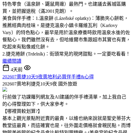
特色零食（溫泉餅、鼴鼠周邊）最熱門。也建議去舊城區購
買，並把握退稅（滿2001克朗）。
美食與伴手禮：1.溫泉餅 (Lázeňské oplatky)：薄脆夾心餅乾，
推薦經典肉桂味。是捷克溫泉小鎮卡羅維瓦利（Karlovy
Vary）的特色點心，最早是用於溫泉療養時飲用溫泉水後的佐
餐點心。我們雖然沒有去，但哈維爾市集跟超市其實也有賣，
吃起來有點像威化餅。
2.捷克捲餅 (Trdelník)：街頭常見的現烤甜點。一定要吃看看！
繼續閱讀
4天前
202607奧捷10天9夜奧地利必買伴手禮&心得
202607奧地利捷克10天9夜
國外旅遊
行前做了功課羅列網友及AI建議的伴手禮清單，加上我自己
的心得整理如下，供大家參考。
【哪裡買較划算?】
基本上觀光景點附近賣的最貴，以維也納來說就是聖史蒂芬大
教堂這最貴，而這確實也是，往外圍走價格就會親民點。而博
物館美術館的紀念品會比較特別跟精緻。(美泉宮的紀念品很