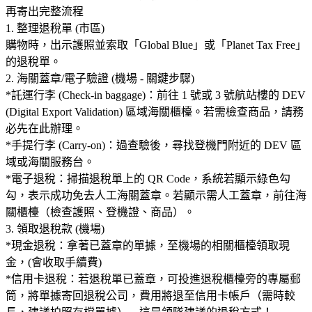
再寄出完整流程
1. 整理退稅單 (市區)
購物時，出示護照並索取「Global Blue」或「Planet Tax Free」
的退稅單。
2. 海關蓋章/電子驗證 (機場 - 關鍵步驟)
*託運行李 (Check-in baggage)：前往 1 號或 3 號航站樓的 DEV
(Digital Export Validation) 區域海關櫃檯。若需檢查商品，請務
必先在此辦理。
*手提行李 (Carry-on)：過查驗後，尋找登機門附近的 DEV 區
域或海關服務台。
*電子退稅：掃描退稅單上的 QR Code，系統若顯示綠色勾
勾，表示成功免去人工海關蓋章。若顯示需人工蓋章，前往海
關櫃檯（檢查護照、登機證、商品）。
3. 領取退稅款 (機場)
*現金退稅：拿著已蓋章的單據，至機場的相關櫃檯領取現
金，(會收取手續費)
*信用卡退稅：若退稅單已蓋章，可投進退稅櫃檯旁的專屬郵
筒，將單據寄回退稅公司，費用將退至信用卡帳戶（需時較