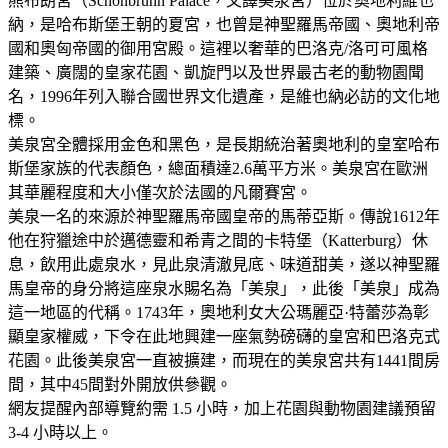
熊布朗宮（Schönbrunn Palace，又譯美泉宮）位於奧地利維也
納，是哈布斯堡王朝的夏宮，也曾是神聖羅馬帝國、奧地利帝
國和奧匈帝國的御用宮殿。這裡以奢華的巴洛克/洛可可風格
建築、廣闊的皇家花園、凱旋門以及世界最古老的動物園聞
名，1996年列入聯合國世界文化遺產，是維也納必訪的文化地
標。
美泉宮全體採用金色和黑色，是長期統治著奧地利的皇室哈布
斯堡家族的代表顏色，總面積達2.6萬平方米。美泉宮在歐洲
其華麗程度和大小僅次於法國的凡爾賽宮。
美泉一名的來源於神聖羅馬帝國皇帝的馬蒂亞斯。傳說1612年
他在狩獵途中於邁德靈和希青之間的卡特堡（Katterburg）休
息，飲用此處泉水，見此泉清澈見底、味道甜美，遂以神聖羅
馬皇帝的身分將這座泉水賜名為「美泉」，此後「美泉」成為
這一地區的代稱。1743年，奧地利女大公瑪麗亞·特蕾莎為彰
顯皇家權威，下令在此地興建一座氣勢磅礴的皇宮和巴洛克式
花園。此後美泉宮一直被擴建，而現在的美泉宮共有1441間房
間，其中45間對外開放供參觀。
網友提醒內部導覽約需 1.5 小時，加上花園與動物園建議預留
3-4 小時以上。