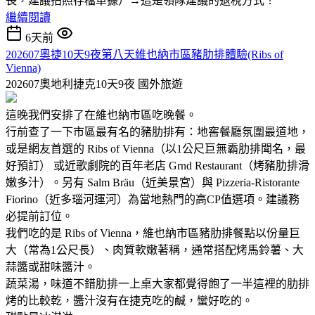
長，建議拍照存檔單據）→這是領隊建議的退稅方式！
繼續閱讀
6天前
202607奧捷10天9夜第八天維也納市區豬肋排體驗(Ribs of
Vienna)
202607奧地利捷克10天9夜
國外旅遊
這晚我們安排了在維也納市區吃晚餐。
行前查了一下市區最有名的豬肋排有：地窖餐廳氛圍最道地，
或是網友首選的 Ribs of Vienna（以1公尺巨無霸肋排聞名，最
好預訂） 或近歌劇院的百年老店 Grnd Restaurant（烤豬肋排滑
嫩多汁）。另有 Salm Bräu（近美景宮）與 Pizzeria-Ristorante
Fiorino（近多瑙河運河）為當地熱門的高CP值選項。建議務
必提前訂位。
我們吃的是 Ribs of Vienna，維也納市區豬肋排餐點以份量巨
大（常為1公尺長）、肉質軟嫩著稱，通常搭配烤馬鈴薯、大
蒜醬或甜味醬汁。
蔬菜湯，味道不錯肋排一上桌大家都覺得飽了一半這裡的肋排
烤的比較乾，醬汁沒有在捷克吃的鹹，蠻好吃的。