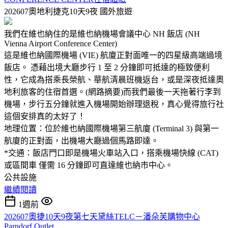
202607奧地利捷克10天9夜
國外旅遊
我們在維也納住的是維也納機場會議中心 NH 飯店 (NH
Vienna Airport Conference Center)
這是維也納國際機場 (VIE) 航廈正對面唯一的四星級高端過境
飯店。 憑藉出境大廳步行 1 至 2 分鐘即可抵達的極致便利
性，它成為搭乘長榮航、華航清晨班機返台，或是深夜抵達奧
地利旅客的住宿首選。(網路摘要)而我們最後一天拖著行李到
機場，步行五分鐘就進入機場開始辦理退稅，真心覺得旅行社
這個安排真的太好了！
地理位置：位於維也納國際機場第三航廈 (Terminal 3) 與第一
航廈的正對面，出機場大廳過個馬路即達。
*交通：飯店門口即是機場火車站入口，搭乘機場快線 (CAT)
或區間車 僅需 16 分鐘即可直達維也納市中心。
公共設施
繼續閱讀
1週前
202607奧捷10天9夜第七天黛絲TELC－潘朵芙購物中心
Parndorf Outlet