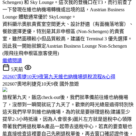
Schengen) 和 Sky Lounge。這次我的登機口在T3，而行前查了
一下發現在維也納機場轉機或出境的話，Austrian Business
Lounge 體驗通常優於 SkyLounge。
資料顯示奧航貴賓室空間更大、設計舒適（有面機落地窗）、
餐飲選擇更優，特別是其非申根區 (Non-Schengen) 的貴賓
室，雖然面積較小但品質較高，建議在 Terminal 3 優先選擇。
因此我一開始就鎖定Austrian Business Lounge Non-Schengen
(限飛往飛申根區旅客使用)
繼續閱讀
5天前
202607奧捷10天9夜第九天維也納機場退稅流程&心得
202607奧地利捷克10天9夜
國外旅遊
旅程第九天，飯店check-out後，我們就準備前往維也納機場
了，沒想到一瞬間就玩了九天了。歡樂的時光總是過得特別快
這天我們早早到維也納機場，為的就是要辦理退稅(建議至少
提早2-3小時抵達，因為人會很多)圖片左方就是退稅中心領隊
帶著我們將退稅單&產品一起帶去退稅中心，若真的要查驗也
能直接檢查這裡要自己先刷退稅單後，再去窗口確認證件後，