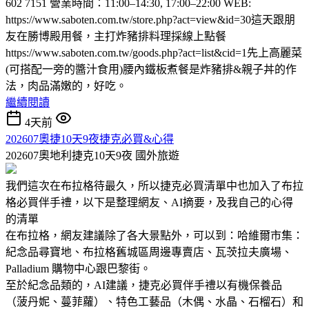
602 7151 營業時間：11:00–14:30, 17:00–22:00 WEB:
https://www.saboten.com.tw/store.php?act=view&id=30這天跟朋
友在勝博殿用餐，主打炸豬排料理採線上點餐
https://www.saboten.com.tw/goods.php?act=list&cid=1先上高麗菜
(可搭配一旁的醬汁食用)腰內鐵板煮餐是炸豬排&親子丼的作
法，肉品滿嫩的，好吃。
繼續閱讀
4天前
202607奧捷10天9夜捷克必買&心得
202607奧地利捷克10天9夜
國外旅遊
我們這次在布拉格待最久，所以捷克必買清單中也加入了布拉
格必買伴手禮，以下是整理網友、AI摘要，及我自己的心得
的清單
在布拉格，網友建議除了各大景點外，可以到：哈維爾市集：
紀念品尋寶地、布拉格舊城區周邊專賣店、瓦茨拉夫廣場、
Palladium 購物中心跟巴黎街。
至於紀念品類的，AI建議，捷克必買伴手禮以有機保養品
（菠丹妮、蔓菲蘿）、特色工藝品（木偶、水晶、石榴石）和