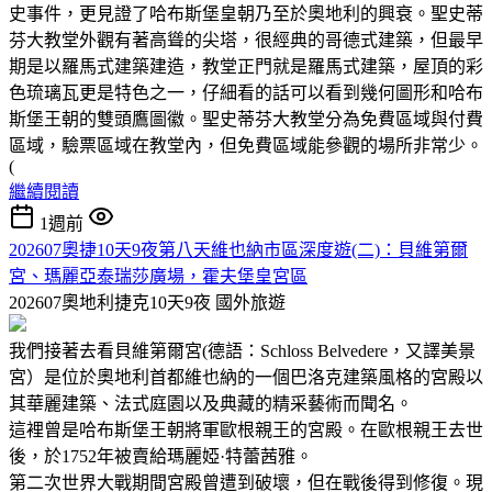
史事件，更見證了哈布斯堡皇朝乃至於奧地利的興衰。聖史蒂
芬大教堂外觀有著高聳的尖塔，很經典的哥德式建築，但最早
期是以羅馬式建築建造，教堂正門就是羅馬式建築，屋頂的彩
色琉璃瓦更是特色之一，仔細看的話可以看到幾何圖形和哈布
斯堡王朝的雙頭鷹圖徽。聖史蒂芬大教堂分為免費區域與付費
區域，驗票區域在教堂內，但免費區域能參觀的場所非常少。
(
繼續閱讀
1週前
202607奧捷10天9夜第八天維也納市區深度遊(二)：貝維第爾
宮、瑪麗亞泰瑞莎廣場，霍夫堡皇宮區
202607奧地利捷克10天9夜
國外旅遊
我們接著去看貝維第爾宮(德語：Schloss Belvedere，又譯美景
宮）是位於奧地利首都維也納的一個巴洛克建築風格的宮殿以
其華麗建築、法式庭園以及典藏的精采藝術而聞名。
這裡曾是哈布斯堡王朝將軍歐根親王的宮殿。在歐根親王去世
後，於1752年被賣給瑪麗婭·特蕾茜雅。
第二次世界大戰期間宮殿曾遭到破壞，但在戰後得到修復。現