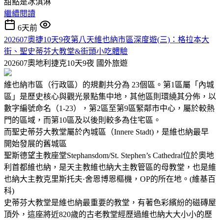
甜點是冰淇淋
繼續閱讀
6天前
202607奧捷10天9夜第八天維也納市區深度遊(三)：格拉本大
街、聖史蒂芬大教堂&街頭小吃體驗
202607奧地利捷克10天9夜
國外旅遊
維也納市區（行政區）的規劃共分為 23個區。第1區屬「內城
區」是歷史核心與觀光景點集中地，其他區則環繞其分佈，以
數字編號命名（1-23），第2區至第9區緊鄰市中心，屬於較熱
門的區域，而第10區及以後則較多為住宅區。
而聖史蒂芬大教堂屬於內城區（Innere Stadt)，是維也納最早
開始發展的舊城區
聖斯德望主教座堂Stephansdom/St. Stephen’s Cathedral位於奧地
利首都維也納，是天主教維也納大主教管區的母教堂，也是維
也納大主教克里斯托夫·舍恩博恩樞機，OP的所在地。(維基百
科)
史蒂芬大教堂是維也納最重要的教堂，有著色彩繽紛的磁磚屋
頂外，這座將近820歲的古老教堂經歷過維也納大大小小的歷