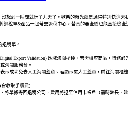
場了，沒想到一瞬間就玩了九天了。歡樂的時光總是過得特別快這天
們將退稅單&產品一起帶去退稅中心，若真的要查驗也能直接檢查
e」的退稅單。
V (Digital Export Validation) 區域海關櫃檯。若需檢查商品，
區域或海關服務台。
勾勾，表示成功免去人工海關蓋章。若顯示需人工蓋章，前往海關櫃
會收取手續費)
筒，將單據寄回退稅公司，費用將退至信用卡帳戶（需時較長，