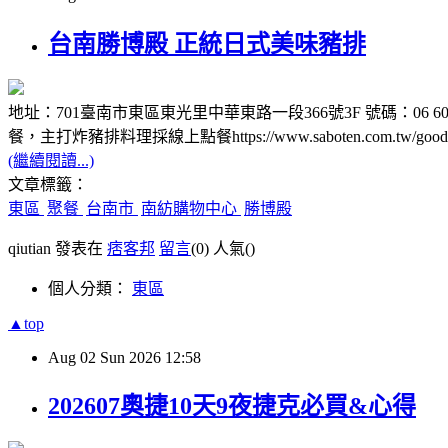
台南勝博殿 正統日式美味豬排
地址：701臺南市東區東光里中華東路一段366號3F 號碼：06 602 7151 營業時間
餐，主打炸豬排料理採線上點餐https://www.saboten.com.
(繼續閱讀...)
文章標籤：
東區
聚餐
台南市
南紡購物中心
勝博殿
qiutian 發表在
痞客邦
留言
(0)
人氣(
)
個人分類：
東區
▲top
Aug
02
Sun
2026
12:58
202607奧捷10天9夜捷克必買&心得