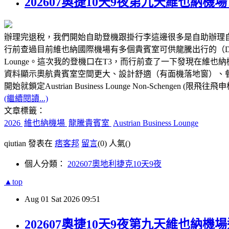
202607奧捷10天9夜第九天維也納機場T3 Au
辦理完退稅，我們開始自助登機跟掛行李這邊很多是自助辦理
行前查過目前維也納國際機場有多個貴賓室可供龍騰出行的（DragonPass）會員使用
Lounge。這次我的登機口在T3，而行前查了一下發現在維也納機場轉機或出境
資料顯示奧航貴賓室空間更大、設計舒適（有面機落地窗）、餐飲選擇更
開始就鎖定Austrian Business Lounge Non-Schengen (限
(繼續閱讀...)
文章標籤：
2026
維也納機場
龍騰貴賓室
Austrian Business Lounge
qiutian 發表在
痞客邦
留言
(0)
人氣(
)
個人分類：
202607奧地利捷克10天9夜
▲top
Aug
01
Sat
2026
09:51
202607奧捷10天9夜第九天維也納機