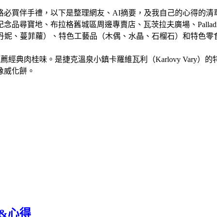
格必買伴手禮，以下是整理網友、AI摘要，及我自己的心得的清
品尋寶地、布拉格舊城區周邊專賣店、瓦茨拉夫廣場、Palladi
菠丹妮、蔓菲蘿）、特色工藝品（木偶、水晶、石榴石）和特色零
脆夾心餅乾，推薦經典肉桂味。是捷克溫泉小鎮卡羅維瓦利（Karlovy 
像威化餅。
禮&心得