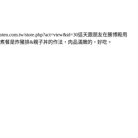
en.com.tw/store.php?act=view&id=30這天跟朋友在勝博殿用
醬汁食用)腰內鐵板煮餐是炸豬排&親子丼的作法，肉品滿嫩的，好吃。