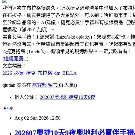
我們這次在布拉格待最久，所以捷克必買清單中也加入了布拉
在布拉格，網友建議除了各大景點外，可以到：哈維爾市集：紀念
至於紀念品類的，AI建議，捷克必買伴手禮以有機保養品（
握退稅（滿2001克朗）。
美食與伴手禮：1.溫泉餅 (Lázeňské oplatky)：薄
們雖然沒有去，但哈維爾市集跟超市其實也有賣，吃起來有點
2.捷克捲餅 (Trdelník)：街頭常見的現烤甜點。一定要吃看看！
(繼續閱讀...)
文章標籤：
2026
必買
捷克
布拉格
dm
BILLA
qiutian 發表在
痞客邦
留言
(0)
人氣(
)
個人分類：
202607奧地利捷克10天9夜
▲top
Aug
02
Sun
2026
12:58
202607奧捷10天9夜奧地利必買伴手