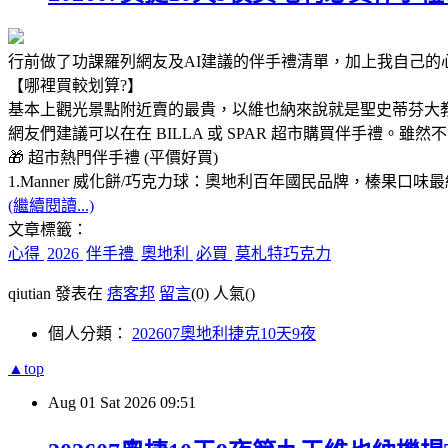
行前做了功課羅列網友及AI建議的伴手禮清單，加上我自己的
【哪裡買較划算?】
基本上觀光景點附近賣的最貴，以維也納來說就是聖史蒂芬大
網友們建議可以在在 BILLA 或 SPAR 超市購買伴手禮。雖然
🎁 超市熱門伴手禮 (平價好買)
1.Manner 威化餅/巧克力球：奧地利百年國民品牌，榛果口味
(繼續閱讀...)
文章標籤：
心得
2026
伴手禮
奧地利
必買
莫札特巧克力
qiutian 發表在
痞客邦
留言
(0)
人氣(
)
個人分類：
202607奧地利捷克10天9夜
▲top
Aug
01
Sat
2026
09:51