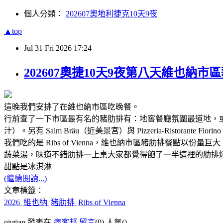
個人分類：
202607奧地利捷克10天9夜
▲top
Jul
31
Fri
2026
17:24
202607奧捷10天9夜第八天維也納市區豬肋排
這晚我們安排了在維也納市區吃晚餐。
行前查了一下市區最有名的豬肋排有：地窖餐廳氛圍最道地，或是網友首選
汁）。另有 Salm Bräu（近美景宮）與 Pizzeria-Ristor
我們吃的是 Ribs of Vienna，維也納市區豬肋排餐點
蔬菜湯，味道不錯肋排一上桌大家都覺得飽了一半這裡的肋排
甜點是冰淇淋
(繼續閱讀...)
文章標籤：
2026
維也納
豬肋排
Ribs of Vienna
qiutian 發表在
痞客邦
留言
(0)
人氣(
)