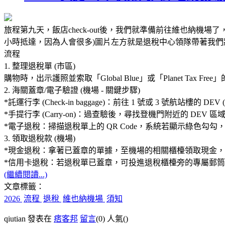
旅程第九天，飯店check-out後，我們就準備前往維也納機
小時抵達，因為人會很多)圖片左方就是退稅中心領隊帶著我
流程
1. 整理退稅單 (市區)
購物時，出示護照並索取「Global Blue」或「Planet Tax Fre
2. 海關蓋章/電子驗證 (機場 - 關鍵步驟)
*託運行李 (Check-in baggage)：前往 1 號或 3 號航站樓的 DE
*手提行李 (Carry-on)：過查驗後，尋找登機門附近的 DEV 
*電子退稅：掃描退稅單上的 QR Code，系統若顯示綠色
3. 領取退稅款 (機場)
*現金退稅：拿著已蓋章的單據，至機場的相關櫃檯領取現金，(
*信用卡退稅：若退稅單已蓋章，可投進退稅櫃檯旁的專屬郵
(繼續閱讀...)
文章標籤：
2026
流程
退稅
維也納機場
須知
qiutian 發表在
痞客邦
留言
(0)
人氣(
)