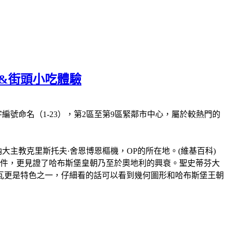
堂&街頭小吃體驗
號命名（1-23），第2區至第9區緊鄰市中心，屬於較熱門的
也是維也納大主教克里斯托夫·舍恩博恩樞機，OP的所在地。(維基百科)
事件，更見證了哈布斯堡皇朝乃至於奧地利的興衰。聖史蒂芬大
瓦更是特色之一，仔細看的話可以看到幾何圖形和哈布斯堡王朝