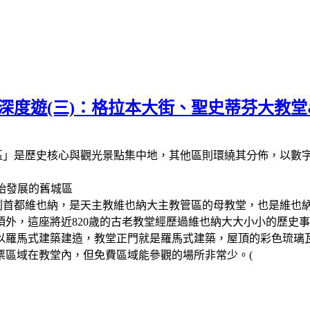
市區深度遊(三)：格拉本大街、聖史蒂芬大教
區」是歷史核心與觀光景點集中地，其他區則環繞其分佈，以數字編
早開始發展的舊城區
athedral位於奧地利首都維也納，是天主教維也納大主教管區的母教堂，
外，這座將近820歲的古老教堂經歷過維也納大大小小的歷史
以羅馬式建築建造，教堂正門就是羅馬式建築，屋頂的彩色琉璃
票區域在教堂內，但免費區域能參觀的場所非常少。(