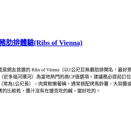
體驗(Ribs of Vienna)
的 Ribs of Vienna（以1公尺巨無霸肋排聞名，最好預訂） 
ante Fiorino（近多瑙河運河）為當地熱門的高CP值選項。建議務必提前訂
以份量巨大（常為1公尺長）、肉質軟嫩著稱，通常搭配烤馬鈴薯、大蒜醬
烤的比較乾，醬汁沒有在捷克吃的鹹，蠻好吃的。