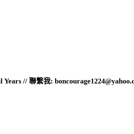
ful Years // 聯繫我: boncourage1224@yahoo.