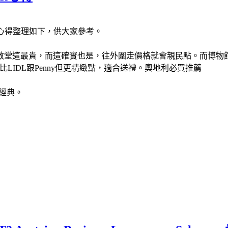
心得整理如下，供大家參考。
教堂這最貴，而這確實也是，往外圍走價格就會親民點。而博物館
不比LIDL跟Penny但更精緻點，適合送禮。奧地利必買推薦
最經典。