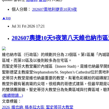
個人分類：
202607奧地利捷克10天9夜
▲top
Jul
31
Fri
2026
17:21
202607奧捷10天9夜第八天維也納
維也納市區（行政區）的規劃共分為 23個區。第1區屬「內城
區域，而第10區及以後則較多為住宅區。
而聖史蒂芬大教堂屬於內城區（Innere Stadt)，是維也納最
聖斯德望主教座堂Stephansdom/St. Stephen’s C
史蒂芬大教堂是維也納最重要的教堂，有著色彩繽紛的磁磚屋頂
教堂外觀有著高聳的尖塔，很經典的哥德式建築，但最早期是
的雙頭鷹圖徽。聖史蒂芬大教堂分為免費區域與付費區域，驗
(繼續閱讀...)
文章標籤：
2026
維也納
格本拉大街
聖史蒂芬大教堂