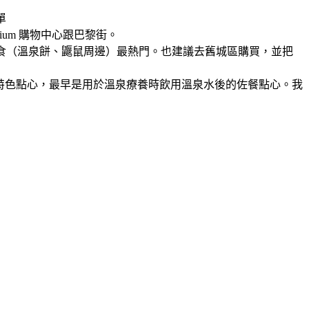
單
um 購物中心跟巴黎街。
食（溫泉餅、鼴鼠周邊）最熱門。也建議去舊城區購買，並把
Vary）的特色點心，最早是用於溫泉療養時飲用溫泉水後的佐餐點心。我