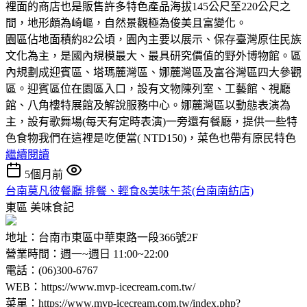
裡面的商店也是販售許多特色產品海拔145公尺至220公尺之
間，地形頗為崎嶇，自然景觀極為俊美且富變化。
園區佔地面積約82公頃，園內主要以展示、保存臺灣原住民族
文化為主，是國內規模最大、最具研究價值的野外博物館。區
內規劃成迎賓區、塔瑪麓灣區、娜麓灣區及富谷灣區四大參觀
區。迎賓區位在園區入口，設有文物陳列室、工藝館、視廳
館、八角樓特展館及解說服務中心。娜麓灣區以動態表演為
主，設有歌舞場(每天有定時表演)一旁還有餐廳，提供一些特
色食物我們在這裡是吃便當( NTD150)，菜色也帶有原民特色
繼續閱讀
5個月前
台南莫凡彼餐廳 排餐、輕食&美味午茶(台南南紡店)
東區
美味食記
地址：台南市東區中華東路一段366號2F
營業時間：週一~週日 11:00~22:00
電話：(06)300-6767
WEB：https://www.mvp-icecream.com.tw/
菜單：https://www.mvp-icecream.com.tw/index.php?