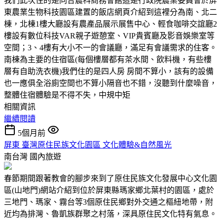
我們此次住的是同合農科商務會館這是行政院農業委員會於屏
東農業生物科技園區建置的飯店網頁介紹到這裡分為南、北二
棟，北棟1樓大廳設有農產品展示展售中心、輕食咖啡交誼廳2
樓設有數位科技VAR親子遊憩室、VIP貴賓廳及影音娛樂室等
空間；3、4樓有大小不一的會議廳，滿足有會議需求的住客。
南棟為主要的住宿區(每個樓層都有茶水間、飲料機，有些樓
層有自助洗衣機)我們住的是四人房 房間不算小，該有的設備
也一應俱全浴廁空間也不算小隔音也不錯，沒聽到什麼噪音，
整體住宿體驗是不得不失，中規中矩
相關資訊
繼續閱讀
5個月前
屏東 臺灣原住民族文化園區 文化體驗&自然風光
南台灣
國內旅遊
春節期間跟著教會的腳步來到了原住民族文化發展中心文化園
區(山地門)網站介紹到位於屏東縣瑪家鄉北葉村的園區，處於
三地門、瑪家、霧台等3個原住民鄉對外交通之樞紐地帶，附
近均為排灣、魯凱族群聚之村落，深具原住民文化特有氣息。