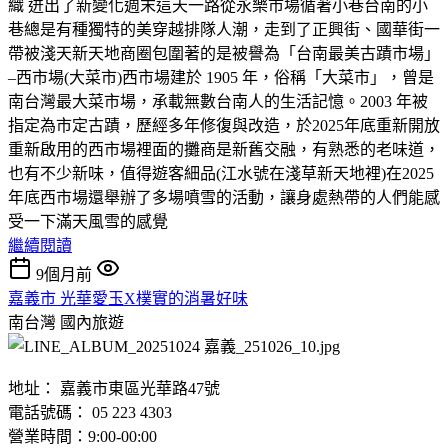
織 迸出了新變化週末這天一路從永樂市場循著小巷台南的小
巷總是有種獨特的美穿越排隊人潮，走到了正興街、國華街一
帶被淺天新天地商圈包圍著的是被譽為「台南最美古蹟市場」
–西市場(大菜市)西市場建於 1905 年，俗稱「大菜市」，曾是
南台灣最大菜市場，承載無數台南人的生活記憶。2003 年被
指定為市定古蹟，歷經多年修復與改造，於2025年底重新開放
重新啟用的西市場裡面的攤商是新舊交融，有熟悉的老味道，
也有不少新味，值得遊客細品(江水號在淺草新天地裡)在2025
年底西市場還舉辦了多場噴雪的活動，讓身處熱帶的人們能感
受一下滿天風雪的感覺
繼續閱讀
9個月前
嘉義市 光華愛玉X樸實的消暑好味
南台灣
國內旅遊
地址： 嘉義市東區光華路47號
電話號碼： 05 223 4303
營業時間：9:00-00:00