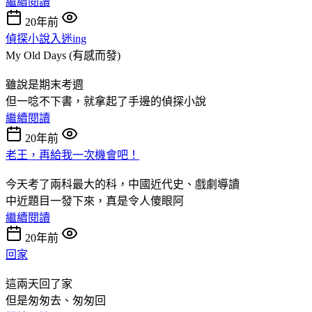
繼續閱讀
20年前
偵探小說入迷ing
My Old Days (有感而發)
雖說是期末考週
但一唸不下書，就拿起了手邊的偵探小說
繼續閱讀
20年前
老王，再給我一次機會吧！
今天考了兩科最大的科，中國近代史、戲劇導讀
中近題目一發下來，真是令人傻眼阿
繼續閱讀
20年前
回家
這兩天回了家
但是匆匆去、匆匆回