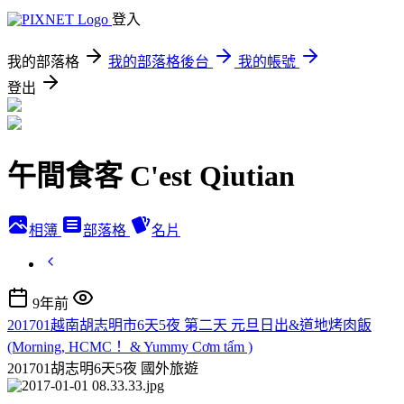
登入
我的部落格
我的部落格後台
我的帳號
登出
午間食客 C'est Qiutian
相簿
部落格
名片
9年前
201701越南胡志明市6天5夜 第二天 元旦日出&道地烤肉飯
(Morning, HCMC！ & Yummy Cơm tấm )
201701胡志明6天5夜
國外旅遊