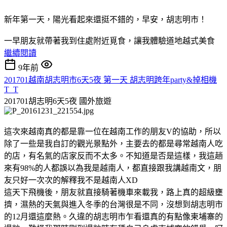
新年第一天，陽光看起來還挺不錯的，早安，胡志明市！
一早朋友就帶著我到住處附近覓食，讓我體驗道地越式美食
繼續閱讀
9年前
201701越南胡志明市6天5夜 第一天 胡志明跨年party&掉相機
T_T
201701胡志明6天5夜
國外旅遊
這次來越南真的都是靠一位在越南工作的朋友V的協助，所以
除了一些是我自訂的觀光景點外，主要去的都是尋常越南人吃
的店，有名氣的店家反而不太多。不知道是否是這樣，我這趟
來有98%的人都誤以為我是越南人，都直接跟我講越南文，朋
友只好一次次的解釋我不是越南人XD
這天下飛機後，朋友就直接騎著機車來載我，路上真的超級壅
擠，濕熱的天氣與進入冬季的台灣很是不同，沒想到胡志明市
的12月還這麼熱。久違的胡志明市乍看還真的有點像柬埔寨的