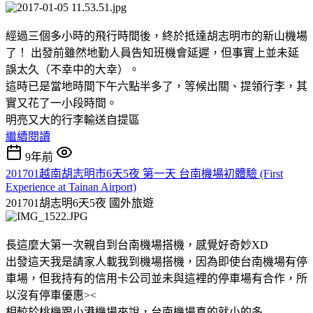
經過三個多小時的飛行時間後，終於抵達胡志明市的新山機場
了！ 出發前雖然地勤人員告知班機會延遲，但事實上並未延
誤太久（不幸中的大幸）。
這時已是當地時間下午六點半多了，等候出關、提領行李，其
實又花了一小段時間。
明亮又大的行李輸送自提區
繼續閱讀
9年前
201701越南胡志明市6天5夜 第一天 台南機場初體驗 (First
Experience at Tainan Airport)
201701胡志明6天5夜
國外旅遊
長這麼大第一次親自到台南機場搭機，感覺好奇妙XD
出發這天我是請家人載我到機場搭機，因為即使台南機場有停
車場，但我持有的信用卡公司並未與這裡的停車場有合作，所
以沒有停車優惠><
相較於桃機跟小港機場來說，台南機場真的就小的多