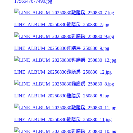
1756547677490.jpg
LINE_ALBUM_20250830雞膳房_250830_7.jpg
LINE_ALBUM_20250830雞膳房_250830_9.jpg
LINE_ALBUM_20250830雞膳房_250830_12.jpg
LINE_ALBUM_20250830雞膳房_250830_8.jpg
LINE_ALBUM_20250830雞膳房_250830_11.jpg