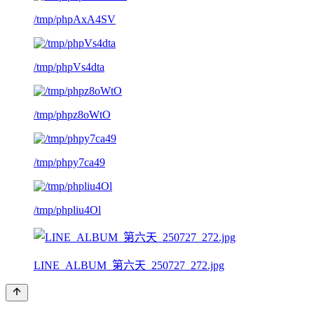
/tmp/phpAxA4SV
/tmp/phpVs4dta
/tmp/phpz8oWtO
/tmp/phpy7ca49
/tmp/phpliu4Ol
LINE_ALBUM_第六天_250727_272.jpg