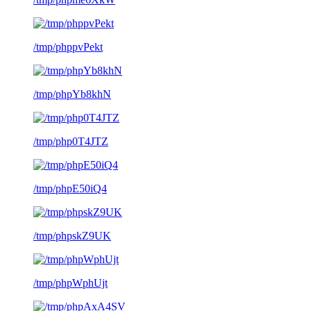
/tmp/phppvPekt
/tmp/phpYb8khN
/tmp/php0T4JTZ
/tmp/phpE50iQ4
/tmp/phpskZ9UK
/tmp/phpWphUjt