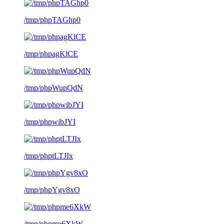
/tmp/phpTAGhp0
/tmp/phpagKlCE
/tmp/phpWupQdN
/tmp/phpwibJYI
/tmp/phptLTJIx
/tmp/phpYgv8xO
/tmp/phpme6XkW