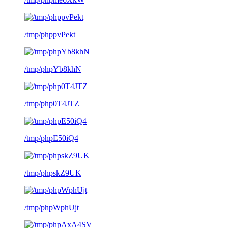
/tmp/phppvPekt
/tmp/phpYb8khN
/tmp/php0T4JTZ
/tmp/phpE50iQ4
/tmp/phpskZ9UK
/tmp/phpWphUjt