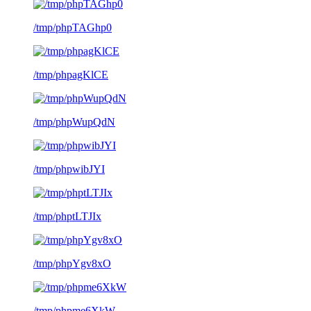
/tmp/phpTAGhp0
/tmp/phpagKlCE
/tmp/phpWupQdN
/tmp/phpwibJYI
/tmp/phptLTJIx
/tmp/phpYgv8xO
/tmp/phpme6XkW