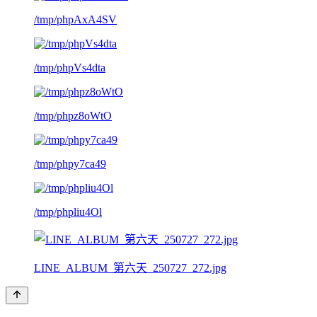
/tmp/phpAxA4SV
/tmp/phpVs4dta
/tmp/phpz8oWtO
/tmp/phpy7ca49
/tmp/phpliu4Ol
LINE_ALBUM_第六天_250727_272.jpg