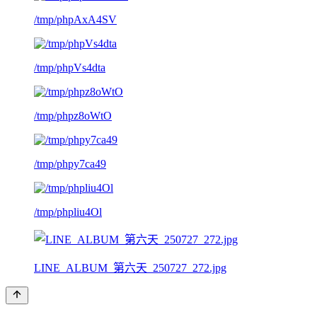
/tmp/phpAxA4SV
/tmp/phpVs4dta
/tmp/phpz8oWtO
/tmp/phpy7ca49
/tmp/phpliu4Ol
LINE_ALBUM_第六天_250727_272.jpg