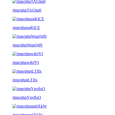
/tmp/phpTAGhp0
/tmp/phpagKlCE
/tmp/phpWupQdN
/tmp/phpwibJYI
/tmp/phptLTJIx
/tmp/phpYgv8xO
/tmp/phpme6XkW