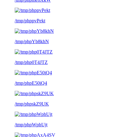
/tmp/phppvPekt
/tmp/phpYb8khN
/tmp/php0T4JTZ
/tmp/phpE50iQ4
/tmp/phpskZ9UK
/tmp/phpWphUjt