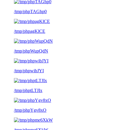
/tmp/phpTAGhp0
/tmp/phpagKlCE
/tmp/phpWupQdN
/tmp/phpwibJYI
/tmp/phptLTJIx
/tmp/phpYgv8xO
/tmp/phpme6XkW