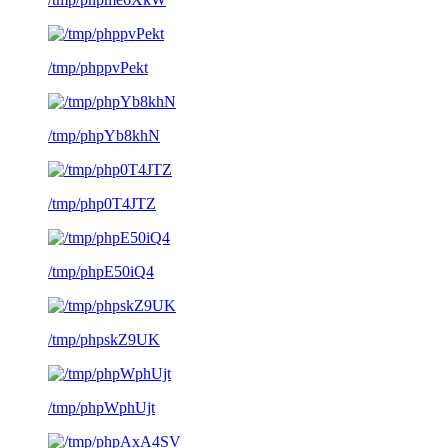
/tmp/phppvPekt
/tmp/phpYb8khN
/tmp/php0T4JTZ
/tmp/phpE50iQ4
/tmp/phpskZ9UK
/tmp/phpWphUjt