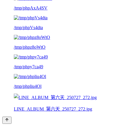
/tmp/phpAxA4SV
/tmp/phpVs4dta
/tmp/phpz8oWtO
/tmp/phpy7ca49
/tmp/phpliu4Ol
LINE_ALBUM_第六天_250727_272.jpg