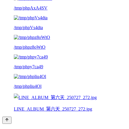
/tmp/phpAxA4SV
/tmp/phpVs4dta
/tmp/phpz8oWtO
/tmp/phpy7ca49
/tmp/phpliu4Ol
LINE_ALBUM_第六天_250727_272.jpg