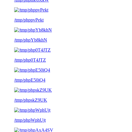
/tmp/phppvPekt
/tmp/phpYb8khN
/tmp/php0T4JTZ
/tmp/phpE50iQ4
/tmp/phpskZ9UK
/tmp/phpWphUjt