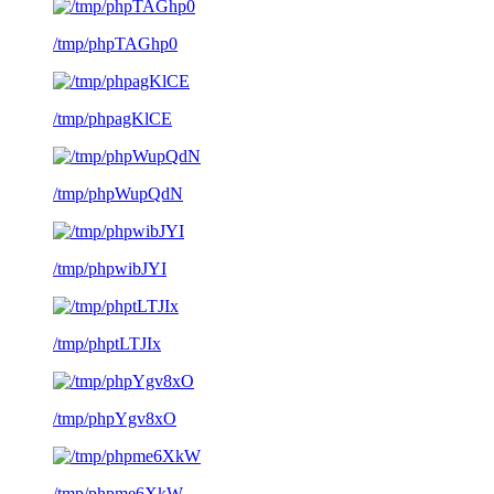
/tmp/phpTAGhp0
/tmp/phpagKlCE
/tmp/phpWupQdN
/tmp/phpwibJYI
/tmp/phptLTJIx
/tmp/phpYgv8xO
/tmp/phpme6XkW