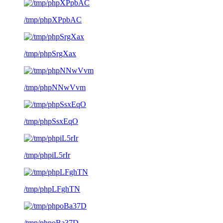
/tmp/phpXPpbAC
/tmp/phpSrgXax
/tmp/phpNNwVvm
/tmp/phpSsxEqO
/tmp/phpiL5rIr
/tmp/phpLFghTN
/tmp/phpoBa37D