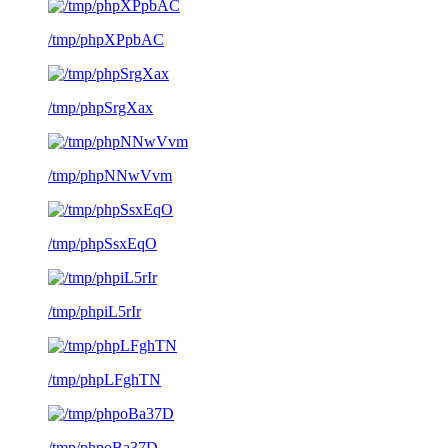
/tmp/phpXPpbAC
/tmp/phpSrgXax
/tmp/phpNNwVvm
/tmp/phpSsxEqO
/tmp/phpiL5rIr
/tmp/phpLFghTN
/tmp/phpoBa37D