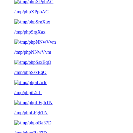
/tmp/phpXPpbAC
/tmp/phpSrgXax
/tmp/phpNNwVvm
/tmp/phpSsxEqO
/tmp/phpiL5rIr
/tmp/phpLFghTN
/tmp/phpoBa37D