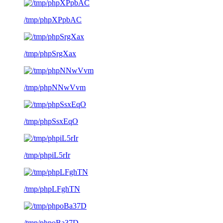
/tmp/phpXPpbAC
/tmp/phpSrgXax
/tmp/phpNNwVvm
/tmp/phpSsxEqO
/tmp/phpiL5rIr
/tmp/phpLFghTN
/tmp/phpoBa37D