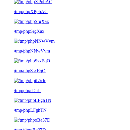
/tmp/phpXPpbAC
/tmp/phpSrgXax
/tmp/phpNNwVvm
/tmp/phpSsxEqO
/tmp/phpiL5rIr
/tmp/phpLFghTN
/tmp/phpoBa37D