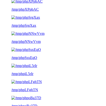
/tmp/phpXPpbAC
/tmp/phpSrgXax
/tmp/phpNNwVvm
/tmp/phpSsxEqO
/tmp/phpiL5rIr
/tmp/phpLFghTN
/tmp/phpoBa37D