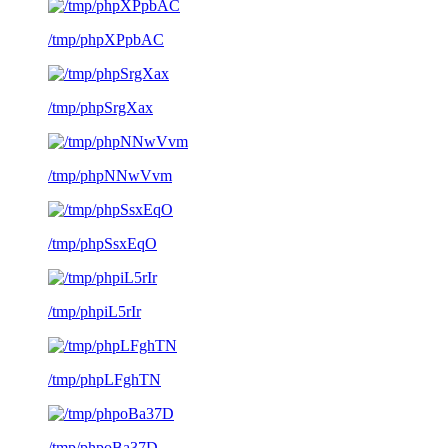
/tmp/phpXPpbAC
/tmp/phpSrgXax
/tmp/phpNNwVvm
/tmp/phpSsxEqO
/tmp/phpiL5rIr
/tmp/phpLFghTN
/tmp/phpoBa37D