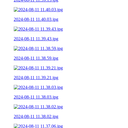
2024-08-11 11.40.03.jpg
2024-08-11 11.39.43.jpg
2024-08-11 11.38.59.jpg
2024-08-11 11.39.21.jpg
2024-08-11 11.38.03.jpg
2024-08-11 11.38.02.jpg