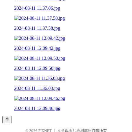
2024-08-11 11.37.06.jpg
2024-08-11 11.37.58.jpg
2024-08-11 12.09.42.jpg
2024-08-11 12.09.50.jpg
2024-08-11 11.36.03.jpg
2024-08-11 12.09.46.jpg
© 2026
PIXNET
｜
文章與圖片權利屬原作者所有