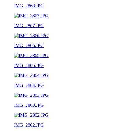
IMG_2868.JPG
IMG_2867.JPG
IMG_2866.JPG
IMG_2865.JPG
IMG_2864.JPG
IMG_2863.JPG
IMG_2862.JPG