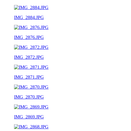
IMG_2884.JPG
IMG_2876.JPG
IMG_2872.JPG
IMG_2871.JPG
IMG_2870.JPG
IMG_2869.JPG