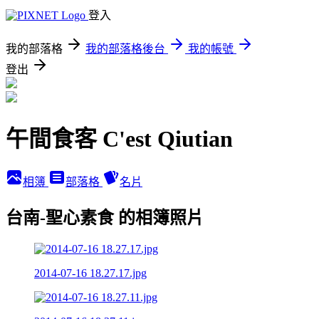
登入
我的部落格
我的部落格後台
我的帳號
登出
午間食客 C'est Qiutian
相簿
部落格
名片
台南-聖心素食 的相簿照片
2014-07-16 18.27.17.jpg