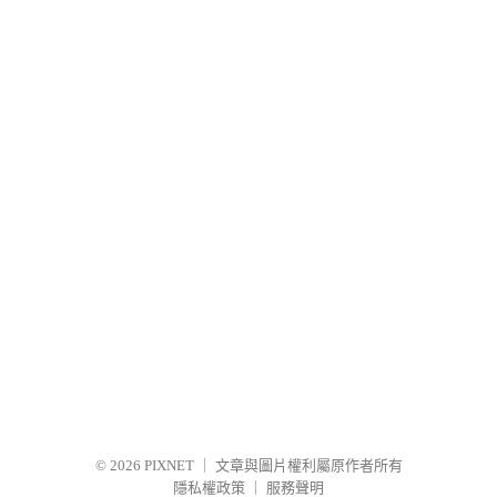
© 2026
PIXNET
｜
文章與圖片權利屬原作者所有
隱私權政策
｜
服務聲明